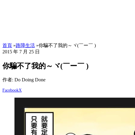
首頁
»
路障生活
»
你騙不了我的～ヾ(￣ー￣ )
2015 年 7 月 25 日
你騙不了我的～ヾ(￣ー￣ )
作者: Do Doing Done
Facebook
X