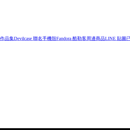
作品集
Devilcase 聯名手機殼
Fandora 酷勒客周邊商品
LINE 貼圖