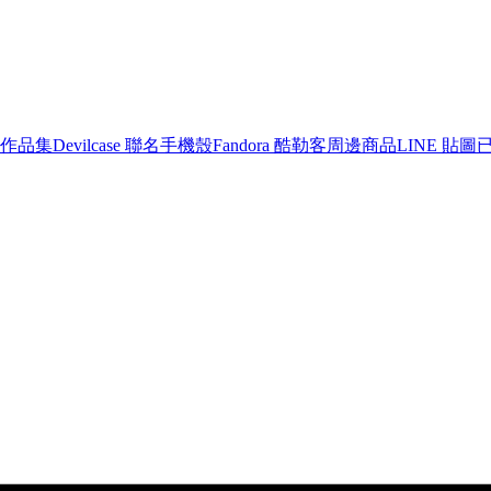
作品集
Devilcase 聯名手機殼
Fandora 酷勒客周邊商品
LINE 貼圖