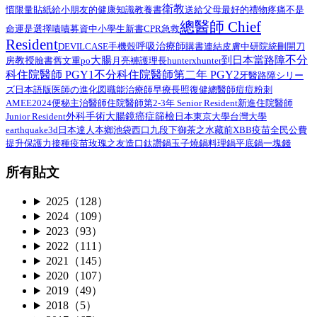
衛教
給小朋友的健康知識教養書
慣限量貼紙
送給父母最好的禮物
疼痛不是
總醫師 Chief
命運是選擇
嘖嘖募資中
小學生
新書
CPR
急救
Resident
呼吸治療師
DEVILCASE
手機殼
購書連結
皮膚
中研院
統刪
開刀
不分
大腸
到日本當路障
教授
臉書舊文重po
月亮褲
房
護理長
hunterxhunter
科住院醫師 PGY1
不分科住院醫師第二年 PGY2
路障シリー
牙醫
ズ日本語版
總醫師
医師の進化図
職能治療師
早療
長照
復健
痘痘粉刺
AMEE2024
住院醫師第2-3年 Senior Resident
新進住院醫師
便秘
主治醫師
外科手術
Junior Resident
大腸鏡
癌症篩檢
日本
東京大學
台灣大學
earthquake3d
日本達人
本鄉
池袋西口
九段下
御茶之水
藏前
XBB疫苗
全民公費
接種疫苗
提升保護力
玫瑰之友
造口
鈦讚鍋
玉子燒鍋
料理鍋
平底鍋
一塊錢
所有貼文
2025（128）
2024（109）
2023（93）
2022（111）
2021（145）
2020（107）
2019（49）
2018（5）