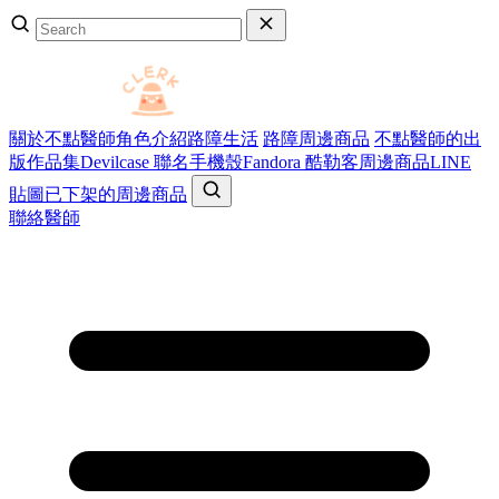
關於不點醫師
角色介紹
路障生活
路障周邊商品
不點醫師的出
版作品集
Devilcase 聯名手機殼
Fandora 酷勒客周邊商品
LINE
貼圖
已下架的周邊商品
聯絡醫師