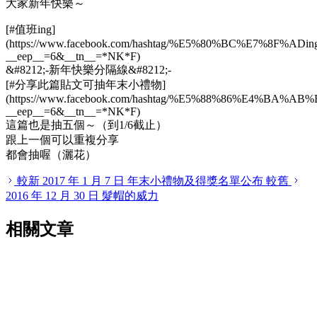
大家新年快樂～
[#值班ing]
(https://www.facebook.com/hashtag/%E5%80%BC%E7%8F%ADin
__
eep
__
=6&
__
tn
__
=
*
NK
*
F)
&#8212;-新年快樂分隔線&#8212;-
[#分享此篇貼文可抽年末小禮物]
(https://www.facebook.com/hashtag/%E5%88%86%E
__
eep
__
=6&
__
tn
__
=
*
NK
*
F)
這篇也是抽五個～（到1/6截止）
跟上一個可以重複分享
都會抽喔（灑花）
較新
2017 年 1 月 7 日
年末小禮物及得獎名單公布
較舊
2016 年 12 月 30 日
髮帽的威力
相關文章