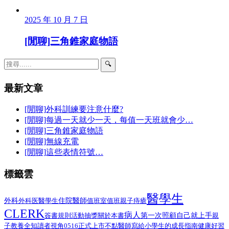
2025 年 10 月 7 日
[閒聊]三角錐家庭物語
🔍
最新文章
[閒聊]外科訓練要注意什麼?
[閒聊]每過一天就少一天，每值一天班就會少…
[閒聊]三角錐家庭物語
[閒聊]無線充電
[閒聊]這些表情符號…
標籤雲
醫學生
外科
醫學生
住院醫師
外科医
值班室
值班
親子
痔瘡
CLERK
病人
第一次照顧自己就上手
簽書規則
活動抽獎
關於本書
親
子教養
全知讀者視角
0516正式上市
不點醫師寫給小學生的成長指南
健康好習