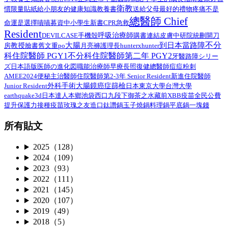
衛教
給小朋友的健康知識教養書
慣限量貼紙
送給父母最好的禮物
疼痛不是
總醫師 Chief
命運是選擇
嘖嘖募資中
小學生
新書
CPR
急救
Resident
呼吸治療師
DEVILCASE
手機殼
購書連結
皮膚
中研院
統刪
開刀
不分
大腸
到日本當路障
教授
臉書舊文重po
月亮褲
房
護理長
hunterxhunter
科住院醫師 PGY1
不分科住院醫師第二年 PGY2
路障シリー
牙醫
ズ日本語版
總醫師
医師の進化図
職能治療師
早療
長照
復健
痘痘粉刺
AMEE2024
住院醫師第2-3年 Senior Resident
新進住院醫師
便秘
主治醫師
外科手術
Junior Resident
大腸鏡
癌症篩檢
日本
東京大學
台灣大學
earthquake3d
日本達人
本鄉
池袋西口
九段下
御茶之水
藏前
XBB疫苗
全民公費
接種疫苗
提升保護力
玫瑰之友
造口
鈦讚鍋
玉子燒鍋
料理鍋
平底鍋
一塊錢
所有貼文
2025（128）
2024（109）
2023（93）
2022（111）
2021（145）
2020（107）
2019（49）
2018（5）