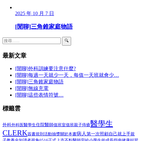
2025 年 10 月 7 日
[閒聊]三角錐家庭物語
🔍
最新文章
[閒聊]外科訓練要注意什麼?
[閒聊]每過一天就少一天，每值一天班就會少…
[閒聊]三角錐家庭物語
[閒聊]無線充電
[閒聊]這些表情符號…
標籤雲
醫學生
外科
醫學生
住院醫師
外科医
值班室
值班
親子
痔瘡
CLERK
病人
第一次照顧自己就上手
簽書規則
活動抽獎
關於本書
親
子教養
全知讀者視角
0516正式上市
不點醫師寫給小學生的成長指南
健康好習