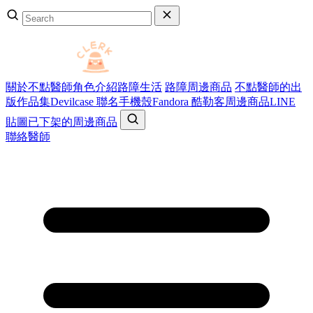
關於不點醫師
角色介紹
路障生活
路障周邊商品
不點醫師的出
版作品集
Devilcase 聯名手機殼
Fandora 酷勒客周邊商品
LINE
貼圖
已下架的周邊商品
聯絡醫師