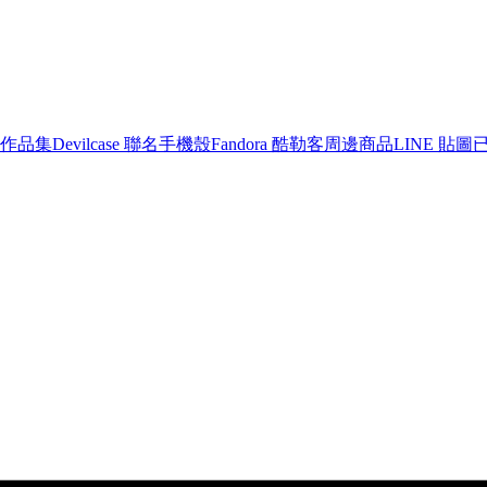
作品集
Devilcase 聯名手機殼
Fandora 酷勒客周邊商品
LINE 貼圖