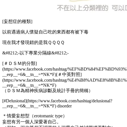
[妄想症的種類]
以前遇過病人懷疑自己吃的東西都有被下毒
現在我才發現錯的是我ＱＱＱＱ
&#8212;-以下專業分隔線&#8212;-
[＃ＤＳＭ的分類]
(https://www.facebook.com/hashtag/%EF%BD%84%EF%B
__
eep
__
=6&
__
tn
__
=
*
NK
*
F)[＃中英對照]
(https://www.facebook.com/hashtag/%E4%B8%AD%E8%8B%
__
eep
__
=6&
__
tn
__
=
*
NK
*
F)
（ＤＳＭ為精神疾病診斷及統計手冊的簡稱）
[#Delusional](https://www.facebook.com/hashtag/delusional?
__
eep
__
=6&
__
tn
__
=
*
NK
*
F) disorder
＊情愛妄想型（erotomanic type）
妄想有另一個人深愛著自己。