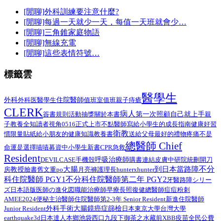
[閒聊]外科訓練要注意什麼?
[閒聊]每過一天就少一天，每值一天班就會少…
[閒聊]三角錐家庭物語
[閒聊]無線充電
[閒聊]這些表情符號…
標籤雲
醫學生
外科
醫學生
住院醫師
外科医
值班室
值班
親子
痔瘡
CLERK
病人
第一次照顧自己就上手
簽書規則
活動抽獎
關於本書
親
子教養
全知讀者視角
0516正式上市
不點醫師寫給小學生的成長指南
健康好習
衛教
給小朋友的健康知識教養書
慣限量貼紙
送給父母最好的禮物
疼痛不是
總醫師 Chief
命運是選擇
嘖嘖募資中
小學生
新書
CPR
急救
Resident
呼吸治療師
DEVILCASE
手機殼
購書連結
皮膚
中研院
統刪
開刀
不分
大腸
到日本當路障
教授
臉書舊文重po
月亮褲
房
護理長
hunterxhunter
科住院醫師 PGY1
不分科住院醫師第二年 PGY2
路障シリー
牙醫
ズ日本語版
總醫師
医師の進化図
職能治療師
早療
長照
復健
痘痘粉刺
AMEE2024
住院醫師第2-3年 Senior Resident
新進住院醫師
便秘
主治醫師
外科手術
Junior Resident
大腸鏡
癌症篩檢
日本
東京大學
台灣大學
earthquake3d
日本達人
本鄉
池袋西口
九段下
御茶之水
藏前
XBB疫苗
全民公費