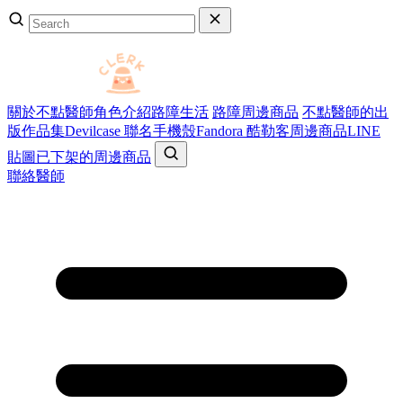
關於不點醫師
角色介紹
路障生活
路障周邊商品
不點醫師的出
版作品集
Devilcase 聯名手機殼
Fandora 酷勒客周邊商品
LINE
貼圖
已下架的周邊商品
聯絡醫師