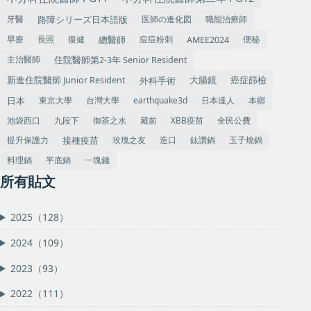
牙醫
医師の進化図
職能治療師
路障シリーズ日本語版
早療
長照
復健
痘痘粉刺
便秘
總醫師
AMEE2024
主治醫師
住院醫師第2-3年 Senior Resident
大腸鏡
癌症篩檢
外科手術
新進住院醫師 Junior Resident
東京大學
台灣大學
earthquake3d
日本達人
本鄉
日本
池袋西口
九段下
御茶之水
藏前
XBB疫苗
全民公費
提升保護力
玫瑰之友
造口
鈦讚鍋
玉子燒鍋
接種疫苗
料理鍋
平底鍋
一塊錢
所有貼文
2025（128）
2024（109）
2023（93）
2022（111）