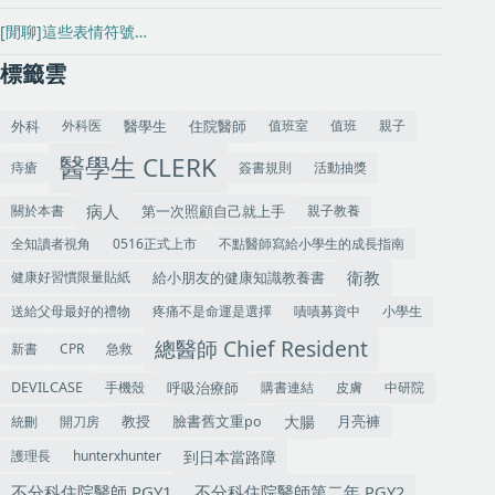
[閒聊]這些表情符號…
標籤雲
外科
住院醫師
外科医
值班室
值班
親子
醫學生
醫學生 CLERK
痔瘡
簽書規則
活動抽獎
病人
關於本書
第一次照顧自己就上手
親子教養
全知讀者視角
0516正式上市
不點醫師寫給小學生的成長指南
衛教
健康好習慣限量貼紙
給小朋友的健康知識教養書
送給父母最好的禮物
疼痛不是命運是選擇
嘖嘖募資中
小學生
總醫師 Chief Resident
新書
CPR
急救
手機殼
呼吸治療師
購書連結
皮膚
中研院
DEVILCASE
大腸
教授
統刪
開刀房
臉書舊文重po
月亮褲
到日本當路障
護理長
hunterxhunter
不分科住院醫師 PGY1
不分科住院醫師第二年 PGY2