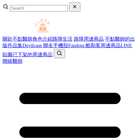
關於不點醫師
角色介紹
路障生活
路障周邊商品
不點醫師的出
版作品集
Devilcase 聯名手機殼
Fandora 酷勒客周邊商品
LINE
貼圖
已下架的周邊商品
聯絡醫師