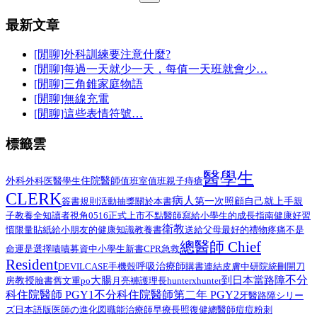
最新文章
[閒聊]外科訓練要注意什麼?
[閒聊]每過一天就少一天，每值一天班就會少…
[閒聊]三角錐家庭物語
[閒聊]無線充電
[閒聊]這些表情符號…
標籤雲
醫學生
外科
醫學生
住院醫師
外科医
值班室
值班
親子
痔瘡
CLERK
病人
第一次照顧自己就上手
簽書規則
活動抽獎
關於本書
親
子教養
全知讀者視角
0516正式上市
不點醫師寫給小學生的成長指南
健康好習
衛教
給小朋友的健康知識教養書
慣限量貼紙
送給父母最好的禮物
疼痛不是
總醫師 Chief
命運是選擇
嘖嘖募資中
小學生
新書
CPR
急救
Resident
呼吸治療師
DEVILCASE
手機殼
購書連結
皮膚
中研院
統刪
開刀
不分
大腸
到日本當路障
教授
臉書舊文重po
月亮褲
房
護理長
hunterxhunter
科住院醫師 PGY1
不分科住院醫師第二年 PGY2
路障シリー
牙醫
ズ日本語版
總醫師
医師の進化図
職能治療師
早療
長照
復健
痘痘粉刺