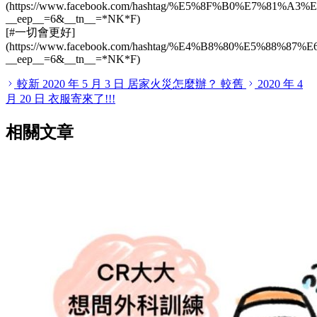
(https://www.facebook.com/hashtag/%E5%8F%B0%E7
__
eep
__
=6&
__
tn
__
=
*
NK
*
F)
[#一切會更好]
(https://www.facebook.com/hashtag/%E4%B8%80%E5%88
__
eep
__
=6&
__
tn
__
=
*
NK
*
F)
較新
2020 年 5 月 3 日
居家火災怎麼辦？
較舊
2020 年 4
月 20 日
衣服寄來了!!!
相關文章