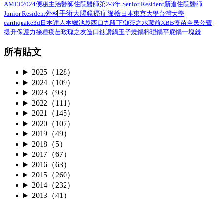
AMEE2024
住院醫師第2-3年 Senior Resident
新進住院醫師
便秘
主治醫師
外科手術
Junior Resident
大腸鏡
癌症篩檢
日本
東京大學
台灣大學
earthquake3d
日本達人
本鄉
池袋西口
九段下
御茶之水
藏前
XBB疫苗
全民公費
接種疫苗
提升保護力
玫瑰之友
造口
鈦讚鍋
玉子燒鍋
料理鍋
平底鍋
一塊錢
所有貼文
2025（128）
2024（109）
2023（93）
2022（111）
2021（145）
2020（107）
2019（49）
2018（5）
2017（67）
2016（63）
2015（260）
2014（232）
2013（41）