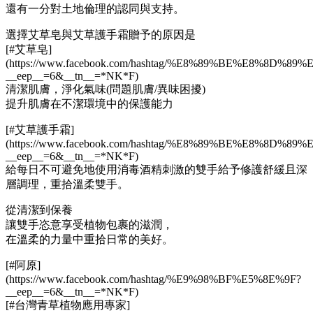
還有一分對土地倫理的認同與支持。
選擇艾草皂與艾草護手霜贈予的原因是
[#艾草皂]
(https://www.facebook.com/hashtag/%E8%89%BE%E8%8D%89
__
eep
__
=6&
__
tn
__
=
*
NK
*
F)
清潔肌膚，淨化氣味(問題肌膚/異味困擾)
提升肌膚在不潔環境中的保護能力
[#艾草護手霜]
(https://www.facebook.com/hashtag/%E8%89%BE%E8%8D
__
eep
__
=6&
__
tn
__
=
*
NK
*
F)
給每日不可避免地使用消毒酒精刺激的雙手給予修護舒緩且深
層調理，重拾溫柔雙手。
從清潔到保養
讓雙手恣意享受植物包裹的滋潤，
在溫柔的力量中重拾日常的美好。
[#阿原]
(https://www.facebook.com/hashtag/%E9%98%BF%E5%8E%9F?
__
eep
__
=6&
__
tn
__
=
*
NK
*
F)
[#台灣青草植物應用專家]