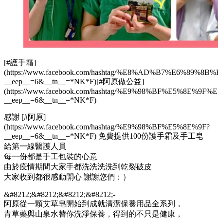
[#護手霜]
(https://www.facebook.com/hashtag/%E8%AD%B7%E6%89%8
__
eep
__
=6&
__
tn
__
=
*
NK
*
F)[#阿原做公益]
(https://www.facebook.com/hashtag/%E9%98%BF%E5%8E
__
eep
__
=6&
__
tn
__
=
*
NK
*
F)
感謝 [#阿原]
(https://www.facebook.com/hashtag/%E9%98%BF%E5%8E%9F?
__
eep
__
=6&
__
tn
__
=
*
NK
*
F) 免費提供100份護手霜及手工皂
給第一線醫護人員
每一份都是手工包裝的心意
由於疫情期間大家手都洗洗洗洗到乾裂破皮
大家收到都很感動開心 謝謝您們：）
&#8212;&#8212;&#8212;&#8212;-
阿原從一顆艾草皂開始到成就清潔保養用品全系列，
青草藥與山泉水替你洗淨保養，得到的不只是健康，