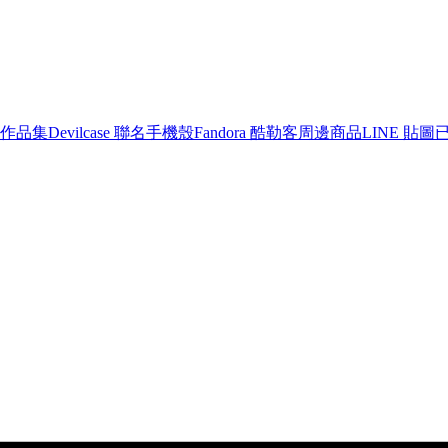
作品集
Devilcase 聯名手機殼
Fandora 酷勒客周邊商品
LINE 貼圖