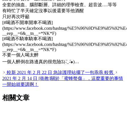
全套的抽血、腦部斷層、詳細的理學檢查、超音波….等等
有時忙了半天確定沒事以後還要等他酒醒
只好再次呼籲
[#喝酒不開車開車不喝酒]
(https://www.facebook.com/hashtag/%E5%96%9D%E9
__
eep
__
=6&
__
tn
__
=
*
NK
*
F)
[#喝酒不騎車騎車不喝酒]
(https://www.facebook.com/hashtag/%E5%96%9D%E9
__
eep
__
=6&
__
tn
__
=
*
NK
*
F)
不要一個人喝太醉
一個人醉倒在路邊真的很危險Σ(-᷅_-᷄๑)…
較新
2021 年 2 月 22 日
急診護理站擺了一包乖乖
較舊
2021 年 2 月 14 日
[衛教]關於「蜜蜂螫傷」，這麼重要的事情
一開始就要講啊！
相關文章