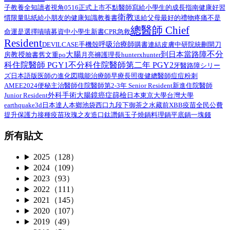
子教養
全知讀者視角
0516正式上市
不點醫師寫給小學生的成長指南
健康好習
衛教
給小朋友的健康知識教養書
慣限量貼紙
送給父母最好的禮物
疼痛不是
總醫師 Chief
命運是選擇
嘖嘖募資中
小學生
新書
CPR
急救
Resident
呼吸治療師
DEVILCASE
手機殼
購書連結
皮膚
中研院
統刪
開刀
不分
大腸
到日本當路障
教授
臉書舊文重po
月亮褲
房
護理長
hunterxhunter
科住院醫師 PGY1
不分科住院醫師第二年 PGY2
路障シリー
牙醫
ズ日本語版
總醫師
医師の進化図
職能治療師
早療
長照
復健
痘痘粉刺
AMEE2024
住院醫師第2-3年 Senior Resident
新進住院醫師
便秘
主治醫師
外科手術
Junior Resident
大腸鏡
癌症篩檢
日本
東京大學
台灣大學
earthquake3d
日本達人
本鄉
池袋西口
九段下
御茶之水
藏前
XBB疫苗
全民公費
接種疫苗
提升保護力
玫瑰之友
造口
鈦讚鍋
玉子燒鍋
料理鍋
平底鍋
一塊錢
所有貼文
2025（128）
2024（109）
2023（93）
2022（111）
2021（145）
2020（107）
2019（49）