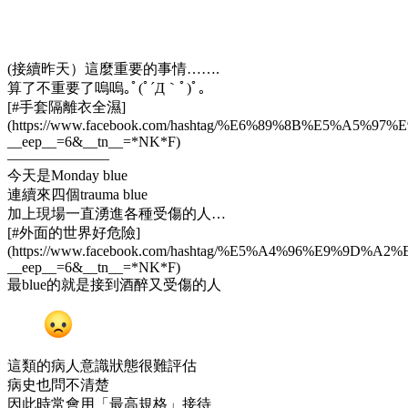
(接續昨天）這麼重要的事情…….
算了不重要了嗚嗚｡ﾟ(ﾟ´Д｀ﾟ)ﾟ｡
[#手套隔離衣全濕]
(https://www.facebook.com/hashtag/%E6%89%8B%E5%A
__
eep
__
=6&
__
tn
__
=
*
NK
*
F)
———————
今天是Monday blue
連續來四個trauma blue
加上現場一直湧進各種受傷的人…
[#外面的世界好危險]
(https://www.facebook.com/hashtag/%E5%A4%96%E9
__
eep
__
=6&
__
tn
__
=
*
NK
*
F)
最blue的就是接到酒醉又受傷的人
這類的病人意識狀態很難評估
病史也問不清楚
因此時常會用「最高規格」接待