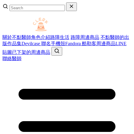
關於不點醫師
角色介紹
路障生活
路障周邊商品
不點醫師的出
版作品集
Devilcase 聯名手機殼
Fandora 酷勒客周邊商品
LINE
貼圖
已下架的周邊商品
聯絡醫師