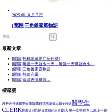
2025 年 10 月 7 日
[閒聊]三角錐家庭物語
🔍
最新文章
[閒聊]外科訓練要注意什麼?
[閒聊]每過一天就少一天，每值一天班就會少…
[閒聊]三角錐家庭物語
[閒聊]無線充電
[閒聊]這些表情符號…
標籤雲
醫學生
外科
醫學生
住院醫師
外科医
值班室
值班
親子
痔瘡
CLERK
病人
第一次照顧自己就上手
簽書規則
活動抽獎
關於本書
親