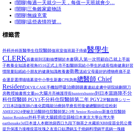
[閒聊]每過一天就少一天，每值一天班就會少…
[閒聊]三角錐家庭物語
[閒聊]無線充電
[閒聊]這些表情符號…
標籤雲
醫學生
外科
醫學生
住院醫師
外科医
值班室
值班
親子
痔瘡
CLERK
病人
第一次照顧自己就上手
簽書規則
活動抽獎
關於本書
親
子教養
全知讀者視角
0516正式上市
不點醫師寫給小學生的成長指南
健康好習
衛教
給小朋友的健康知識教養書
慣限量貼紙
送給父母最好的禮物
疼痛不是
總醫師 Chief
命運是選擇
嘖嘖募資中
小學生
新書
CPR
急救
Resident
呼吸治療師
DEVILCASE
手機殼
購書連結
皮膚
中研院
統刪
開刀
不分
大腸
到日本當路障
教授
臉書舊文重po
月亮褲
房
護理長
hunterxhunter
科住院醫師 PGY1
不分科住院醫師第二年 PGY2
路障シリー
牙醫
ズ日本語版
總醫師
医師の進化図
職能治療師
早療
長照
復健
痘痘粉刺
AMEE2024
住院醫師第2-3年 Senior Resident
新進住院醫師
便秘
主治醫師
外科手術
Junior Resident
大腸鏡
癌症篩檢
日本
東京大學
台灣大學
earthquake3d
日本達人
本鄉
池袋西口
九段下
御茶之水
藏前
XBB疫苗
全民公費
接種疫苗
提升保護力
玫瑰之友
造口
鈦讚鍋
玉子燒鍋
料理鍋
平底鍋
一塊錢