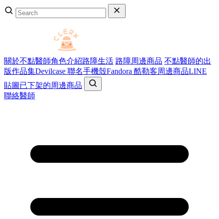
關於不點醫師
角色介紹
路障生活
路障周邊商品
不點醫師的出
版作品集
Devilcase 聯名手機殼
Fandora 酷勒客周邊商品
LINE
貼圖
已下架的周邊商品
聯絡醫師