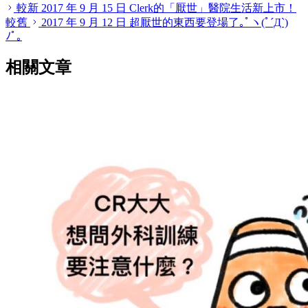
較新
2017 年 9 月 15 日
Clerk的「厭世」醫院生活新上市！
較舊
2017 年 9 月 12 日
超厭世的東西要登場了｡ﾟヽ(ﾟ´Д`)
ﾉﾟ｡
相關文章