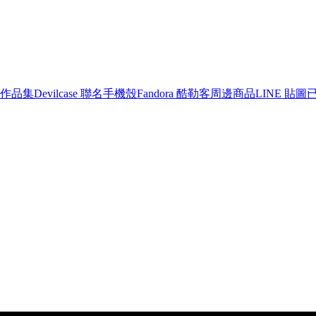
作品集
Devilcase 聯名手機殼
Fandora 酷勒客周邊商品
LINE 貼圖