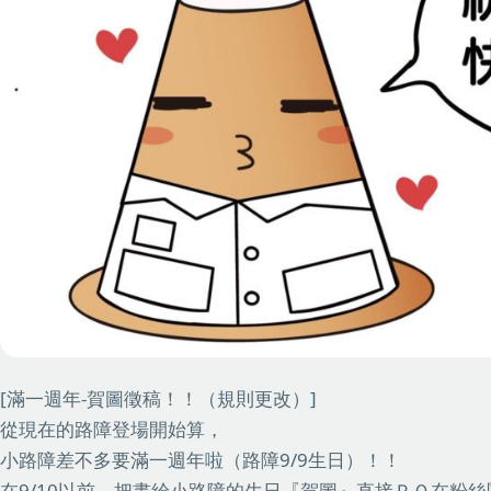
[滿一週年-賀圖徵稿！！（規則更改）]
從現在的路障登場開始算，
小路障差不多要滿一週年啦（路障9/9生日）！！
在9/10以前，把畫給小路障的生日『賀圖』直接ＰＯ在粉絲