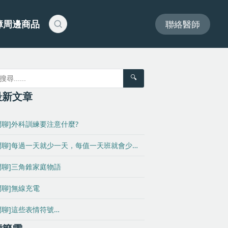
障周邊商品
聯絡醫師
🔍
最新文章
閒聊]外科訓練要注意什麼?
閒聊]每過一天就少一天，每值一天班就會少…
閒聊]三角錐家庭物語
閒聊]無線充電
閒聊]這些表情符號…