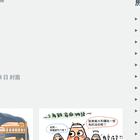
8 日
封面