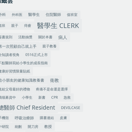
標籤雲
外科
住院醫師
外科医
值班室
醫學生
醫學生 CLERK
值班
親子
痔瘡
病人
簽書規則
活動抽獎
關於本書
第一次照顧自己就上手
親子教養
全知讀者視角
0516正式上市
不點醫師寫給小學生的成長指南
健康好習慣限量貼紙
衛教
給小朋友的健康知識教養書
送給父母最好的禮物
疼痛不是命運是選擇
嘖嘖募資中
小學生
新書
CPR
急救
總醫師 Chief Resident
DEVILCASE
手機殼
呼吸治療師
購書連結
皮膚
教授
中研院
統刪
開刀房