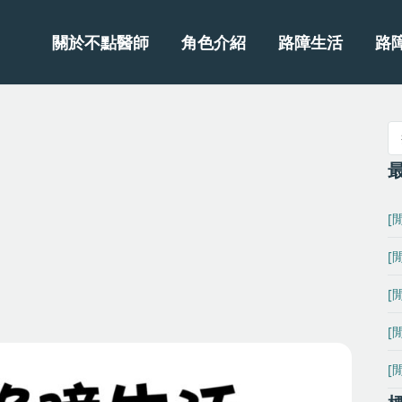
關於不點醫師
角色介紹
路障生活
路
[
[
[
[
[