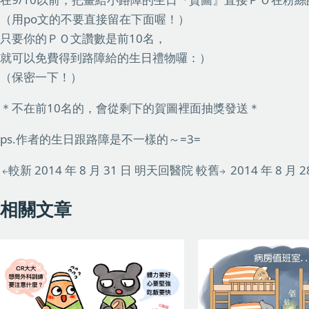
（用po文的不要直接留在下面喔！）
只要你的ＰＯ文讚數是前10名，
就可以免費得到路障給的生日禮物囉：）
（保密一下！）
＊不在前10名的，會從剩下的賀圖裡面抽獎發送＊
ps.作者的生日跟路障是不一樣的～=3=
較新
2014 年 8 月 31 日
明天回醫院
較舊
2014 年 8 月 2
相關文章