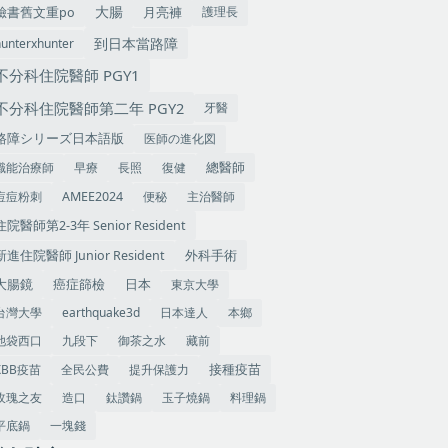
大腸
護理長
臉書舊文重po
月亮褲
到日本當路障
hunterxhunter
不分科住院醫師 PGY1
不分科住院醫師第二年 PGY2
牙醫
医師の進化図
路障シリーズ日本語版
職能治療師
早療
長照
復健
總醫師
痘痘粉刺
便秘
主治醫師
AMEE2024
住院醫師第2-3年 Senior Resident
外科手術
新進住院醫師 Junior Resident
大腸鏡
癌症篩檢
東京大學
日本
台灣大學
earthquake3d
日本達人
本鄉
池袋西口
九段下
御茶之水
藏前
XBB疫苗
全民公費
提升保護力
接種疫苗
玫瑰之友
造口
鈦讚鍋
玉子燒鍋
料理鍋
平底鍋
一塊錢