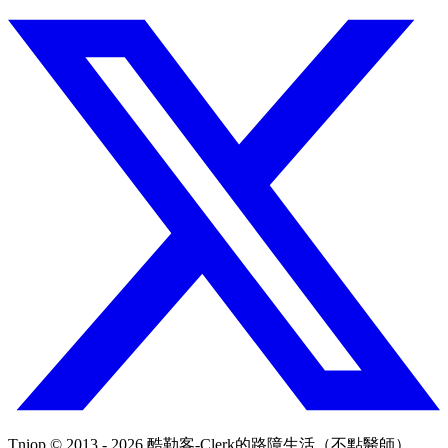
Tniop © 2013 - 2026 酷勒客-Clerk的路障生活（不點醫師）