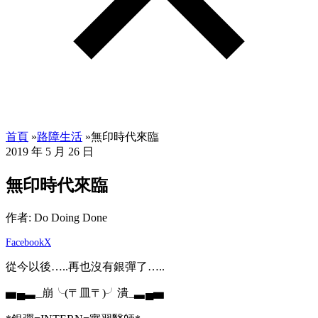
首頁
»
路障生活
»
無印時代來臨
2019 年 5 月 26 日
無印時代來臨
作者: Do Doing Done
Facebook
X
從今以後…..再也沒有銀彈了…..
▅▄▃
_
崩╰(〒皿〒)╯潰
_
▃▄▅