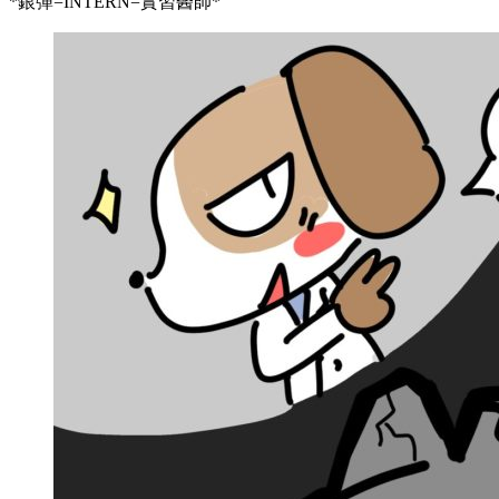
*
銀彈=INTERN=實習醫師
*