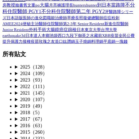
不分
大腸
到日本當路障
教授
臉書舊文重po
月亮褲
房
護理長
hunterxhunter
科住院醫師 PGY1
不分科住院醫師第二年 PGY2
路障シリー
牙醫
ズ日本語版
總醫師
医師の進化図
職能治療師
早療
長照
復健
痘痘粉刺
AMEE2024
住院醫師第2-3年 Senior Resident
新進住院醫師
便秘
主治醫師
外科手術
Junior Resident
大腸鏡
癌症篩檢
日本
東京大學
台灣大學
earthquake3d
日本達人
本鄉
池袋西口
九段下
御茶之水
藏前
XBB疫苗
全民公費
接種疫苗
提升保護力
玫瑰之友
造口
鈦讚鍋
玉子燒鍋
料理鍋
平底鍋
一塊錢
所有貼文
2025（128）
2024（109）
2023（93）
2022（111）
2021（145）
2020（107）
2019（49）
2018（5）
2017（67）
2016（63）
2015（260）
2014（232）