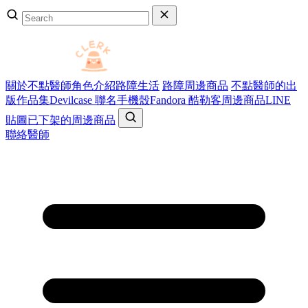
關於不點醫師
角色介紹
路障生活
路障周邊商品
不點醫師的出
版作品集
Devilcase 聯名手機殼
Fandora 酷勒客周邊商品
LINE
貼圖
已下架的周邊商品
聯絡醫師