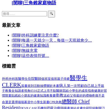
[閒聊]三角錐家庭物語
🔍
最新文章
[閒聊]外科訓練要注意什麼?
[閒聊]每過一天就少一天，每值一天班就會少…
[閒聊]三角錐家庭物語
[閒聊]無線充電
[閒聊]這些表情符號…
標籤雲
醫學生
外科
醫學生
住院醫師
外科医
值班室
值班
親子
痔瘡
CLERK
病人
第一次照顧自己就上手
簽書規則
活動抽獎
關於本書
親
子教養
全知讀者視角
0516正式上市
不點醫師寫給小學生的成長指南
健康好習
衛教
給小朋友的健康知識教養書
慣限量貼紙
送給父母最好的禮物
疼痛不是
總醫師 Chief
命運是選擇
嘖嘖募資中
小學生
新書
CPR
急救
Resident
呼吸治療師
DEVILCASE
手機殼
購書連結
皮膚
中研院
統刪
開刀