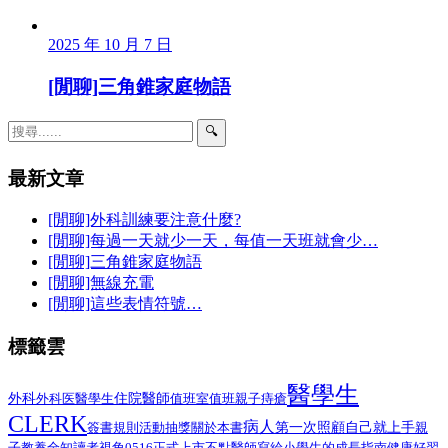
2025 年 10 月 7 日
[閒聊]三角錐家庭物語
🔍
最新文章
[閒聊]外科訓練要注意什麼?
[閒聊]每過一天就少一天，每值一天班就會少…
[閒聊]三角錐家庭物語
[閒聊]無線充電
[閒聊]這些表情符號…
標籤雲
醫學生
外科
醫學生
住院醫師
外科医
值班室
值班
親子
痔瘡
CLERK
病人
第一次照顧自己就上手
簽書規則
活動抽獎
關於本書
親
子教養
全知讀者視角
0516正式上市
不點醫師寫給小學生的成長指南
健康好習