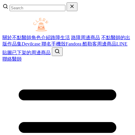
關於不點醫師
角色介紹
路障生活
路障周邊商品
不點醫師的出
版作品集
Devilcase 聯名手機殼
Fandora 酷勒客周邊商品
LINE
貼圖
已下架的周邊商品
聯絡醫師