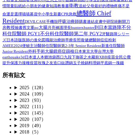
衛教
給小朋友的健康知識教養書
慣限量貼紙
送給父母最好的禮物
疼痛不是
總醫師 Chief
命運是選擇
嘖嘖募資中
小學生
新書
CPR
急救
Resident
呼吸治療師
DEVILCASE
手機殼
購書連結
皮膚
中研院
統刪
開刀
不分
大腸
到日本當路障
教授
臉書舊文重po
月亮褲
房
護理長
hunterxhunter
科住院醫師 PGY1
不分科住院醫師第二年 PGY2
路障シリー
牙醫
ズ日本語版
總醫師
医師の進化図
職能治療師
早療
長照
復健
痘痘粉刺
AMEE2024
住院醫師第2-3年 Senior Resident
新進住院醫師
便秘
主治醫師
外科手術
Junior Resident
大腸鏡
癌症篩檢
日本
東京大學
台灣大學
earthquake3d
日本達人
本鄉
池袋西口
九段下
御茶之水
藏前
XBB疫苗
全民公費
接種疫苗
提升保護力
玫瑰之友
造口
鈦讚鍋
玉子燒鍋
料理鍋
平底鍋
一塊錢
所有貼文
2025（128）
2024（109）
2023（93）
2022（111）
2021（145）
2020（107）
2019（49）
2018（5）