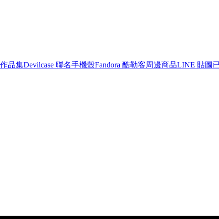
作品集
Devilcase 聯名手機殼
Fandora 酷勒客周邊商品
LINE 貼圖