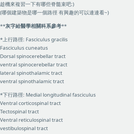
趁機來複習一下有哪些脊髓束吧:)
(哪個建築物是哪一個路徑 有興趣的可以連連看~)
**
灰字給醫學相關科系參考
**
*上行路徑: Fasciculus gracilis
Fasciculus cuneatus
Dorsal spinocerebellar tract
ventral spinocerebellar tract
lateral spinothalamic tract
ventral spinothalamic tract
*下行路徑: Medial longitudinal fasciculus
Ventral corticospinal tract
Tectospinal tract
Ventral reticulospinal tract
vestibulospinal tract