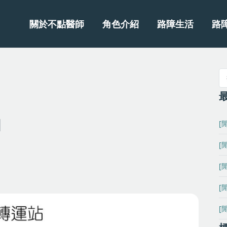
關於不點醫師
角色介紹
路障生活
路
圖
[
[
[
[
[