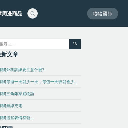
障周邊商品
聯絡醫師
🔍
最新文章
閒聊]外科訓練要注意什麼?
閒聊]每過一天就少一天，每值一天班就會少…
閒聊]三角錐家庭物語
閒聊]無線充電
閒聊]這些表情符號…