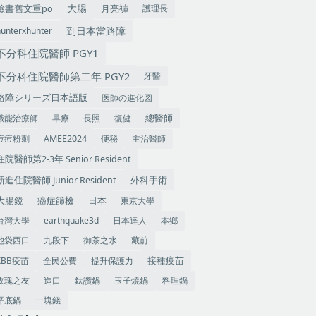
大腸
護理長
臉書舊文重po
月亮褲
到日本當路障
hunterxhunter
不分科住院醫師 PGY1
不分科住院醫師第二年 PGY2
牙醫
医師の進化図
路障シリーズ日本語版
職能治療師
早療
長照
復健
總醫師
痘痘粉刺
便秘
主治醫師
AMEE2024
住院醫師第2-3年 Senior Resident
外科手術
新進住院醫師 Junior Resident
大腸鏡
癌症篩檢
東京大學
日本
台灣大學
earthquake3d
日本達人
本鄉
池袋西口
九段下
御茶之水
藏前
XBB疫苗
全民公費
提升保護力
接種疫苗
玫瑰之友
造口
鈦讚鍋
玉子燒鍋
料理鍋
平底鍋
一塊錢