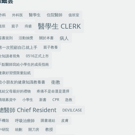
標籤雲
外科
住院醫師
外科医
值班室
醫學生
醫學生 CLERK
值班
親子
痔瘡
病人
簽書規則
活動抽獎
關於本書
第一次照顧自己就上手
親子教養
全知讀者視角
0516正式上市
不點醫師寫給小學生的成長指南
健康好習慣限量貼紙
衛教
給小朋友的健康知識教養書
送給父母最好的禮物
疼痛不是命運是選擇
嘖嘖募資中
小學生
新書
CPR
急救
總醫師 Chief Resident
DEVILCASE
手機殼
呼吸治療師
購書連結
皮膚
教授
中研院
統刪
開刀房