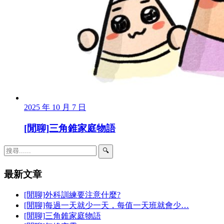
2025 年 10 月 7 日
[閒聊]三角錐家庭物語
🔍
最新文章
[閒聊]外科訓練要注意什麼?
[閒聊]每過一天就少一天，每值一天班就會少…
[閒聊]三角錐家庭物語