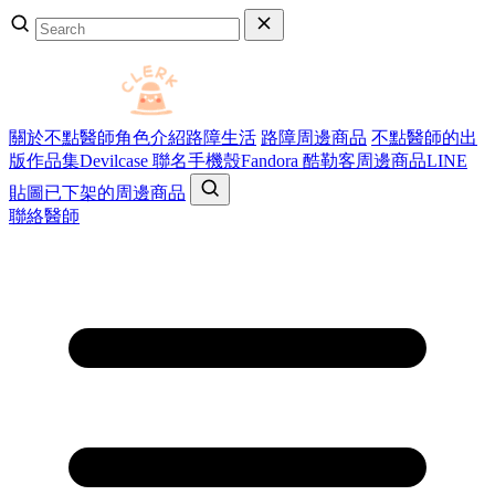
關於不點醫師
角色介紹
路障生活
路障周邊商品
不點醫師的出
版作品集
Devilcase 聯名手機殼
Fandora 酷勒客周邊商品
LINE
貼圖
已下架的周邊商品
聯絡醫師