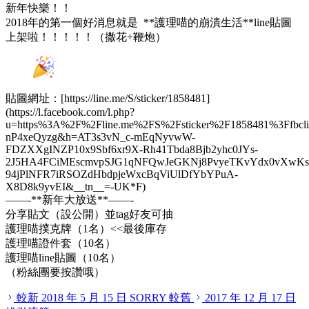
新年快樂！！
2018年的第一個好消息就是
**
護理喵的崩潰生活
**
line貼圖
上架啦！！！！！（撒花+鞭炮）
貼圖網址：[https://line.me/S/sticker/1858481]
(https://l.facebook.com/l.php?
u=https%3A%2F%2Fline.me%2FS%2Fsticker%2F1858481%3F
nP4xeQyzg&h=AT3s3vN_c-mEqNyvwW-
FDZXXgINZP10x9Sbf6xr9X-Rh41Tbda8Bjb2yhc0JYs-
2J5HA4FCiMEscmvpSJG1qNFQwJeGKNj8PvyeTKvYdx0vXwKs
94jPlNFR7iRSOZdHbdpjeWxcBqViUlDfYbYPuA-
X8D8k9yvEI&
__
tn
__
=-UK*F)
——-
**
新年大放送
**
——-
分享貼文（設公開）並tag好友可抽
護理喵撲克牌（1名）<<最後庫存
護理喵證件套（10名）
護理喵line貼圖（10名）
（粉絲團要按讚哦）
較新
2018 年 5 月 15 日
SORRY
較舊
2017 年 12 月 17 日