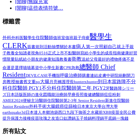
[閒聊]無線充電
[閒聊]這些表情符號…
標籤雲
醫學生
外科
醫學生
住院醫師
外科医
值班室
值班
親子
痔瘡
CLERK
病人
第一次照顧自己就上手
簽書規則
活動抽獎
關於本書
親
子教養
全知讀者視角
0516正式上市
不點醫師寫給小學生的成長指南
健康好習
衛教
給小朋友的健康知識教養書
慣限量貼紙
送給父母最好的禮物
疼痛不是
總醫師 Chief
命運是選擇
嘖嘖募資中
小學生
新書
CPR
急救
Resident
呼吸治療師
DEVILCASE
手機殼
購書連結
皮膚
中研院
統刪
開刀
不分
大腸
到日本當路障
教授
臉書舊文重po
月亮褲
房
護理長
hunterxhunter
科住院醫師 PGY1
不分科住院醫師第二年 PGY2
路障シリー
牙醫
ズ日本語版
總醫師
医師の進化図
職能治療師
早療
長照
復健
痘痘粉刺
AMEE2024
住院醫師第2-3年 Senior Resident
新進住院醫師
便秘
主治醫師
外科手術
Junior Resident
大腸鏡
癌症篩檢
日本
東京大學
台灣大學
earthquake3d
日本達人
本鄉
池袋西口
九段下
御茶之水
藏前
XBB疫苗
全民公費
接種疫苗
提升保護力
玫瑰之友
造口
鈦讚鍋
玉子燒鍋
料理鍋
平底鍋
一塊錢
所有貼文