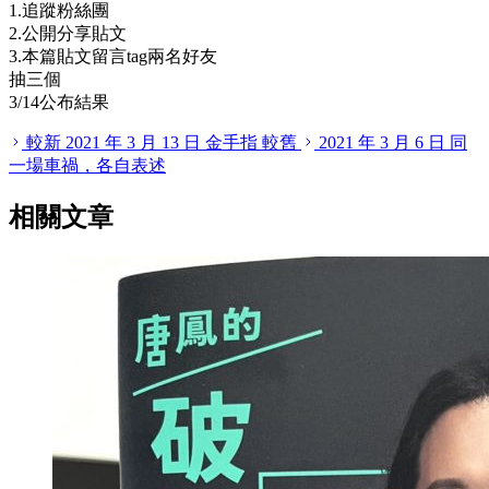
1.追蹤粉絲團
2.公開分享貼文
3.本篇貼文留言tag兩名好友
抽三個
3/14公布結果
較新
2021 年 3 月 13 日
金手指
較舊
2021 年 3 月 6 日
同
一場車禍，各自表述
相關文章