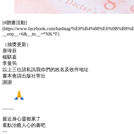
[#贈書活動]
(https://www.facebook.com/hashtag/%E8%B4%88%E6%9B%
__
eep
__
=6&
__
tn
__
=
*
NK
*
F)
（抽獎更新）
唐瑋辰
楊騏嘉
李曼筠
以上三位請私訊我你們的姓名及收件地址
書本會請出版社寄出
謝謝
——-
最近身心靈都累了
看點治癒人心的書吧
—