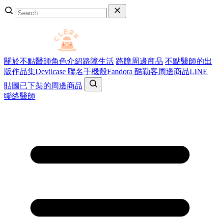
關於不點醫師
角色介紹
路障生活
路障周邊商品
不點醫師的出
版作品集
Devilcase 聯名手機殼
Fandora 酷勒客周邊商品
LINE
貼圖
已下架的周邊商品
聯絡醫師