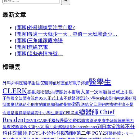
🔍
最新文章
[閒聊]外科訓練要注意什麼?
[閒聊]每過一天就少一天，每值一天班就會少…
[閒聊]三角錐家庭物語
[閒聊]無線充電
[閒聊]這些表情符號…
標籤雲
醫學生
外科
醫學生
住院醫師
外科医
值班室
值班
親子
痔瘡
CLERK
病人
第一次照顧自己就上手
簽書規則
活動抽獎
關於本書
親
子教養
全知讀者視角
0516正式上市
不點醫師寫給小學生的成長指南
健康好習
衛教
給小朋友的健康知識教養書
慣限量貼紙
送給父母最好的禮物
疼痛不是
總醫師 Chief
命運是選擇
嘖嘖募資中
小學生
新書
CPR
急救
Resident
呼吸治療師
DEVILCASE
手機殼
購書連結
皮膚
中研院
統刪
開刀
不分
大腸
到日本當路障
教授
臉書舊文重po
月亮褲
房
護理長
hunterxhunter
科住院醫師 PGY1
不分科住院醫師第二年 PGY2
路障シリー
牙醫