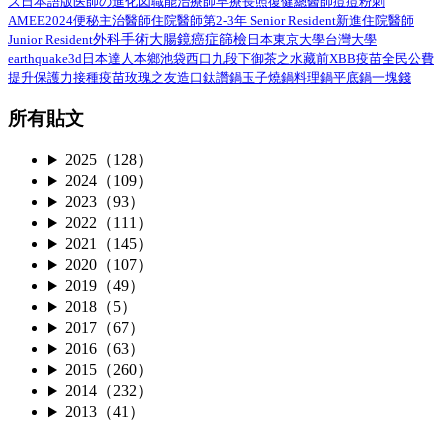
ズ日本語版
總醫師
医師の進化図
職能治療師
早療
長照
復健
痘痘粉刺
AMEE2024
住院醫師第2-3年 Senior Resident
新進住院醫師
便秘
主治醫師
外科手術
Junior Resident
大腸鏡
癌症篩檢
日本
東京大學
台灣大學
earthquake3d
日本達人
本鄉
池袋西口
九段下
御茶之水
藏前
XBB疫苗
全民公費
接種疫苗
提升保護力
玫瑰之友
造口
鈦讚鍋
玉子燒鍋
料理鍋
平底鍋
一塊錢
所有貼文
2025（128）
2024（109）
2023（93）
2022（111）
2021（145）
2020（107）
2019（49）
2018（5）
2017（67）
2016（63）
2015（260）
2014（232）
2013（41）