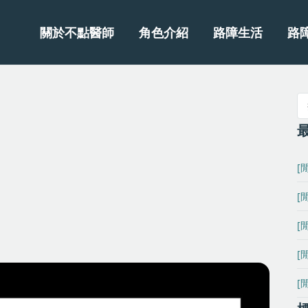
關於不點醫師
角色介紹
路障生活
路
[
[
[
[
[