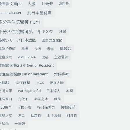
大腸
護理長
臉書舊文重po
月亮褲
到日本當路障
hunterxhunter
不分科住院醫師 PGY1
不分科住院醫師第二年 PGY2
牙醫
医師の進化図
路障シリーズ日本語版
職能治療師
早療
長照
復健
總醫師
痘痘粉刺
便秘
主治醫師
AMEE2024
住院醫師第2-3年 Senior Resident
外科手術
新進住院醫師 Junior Resident
大腸鏡
癌症篩檢
東京大學
日本
台灣大學
earthquake3d
日本達人
本鄉
池袋西口
九段下
御茶之水
藏前
XBB疫苗
全民公費
提升保護力
接種疫苗
玫瑰之友
造口
鈦讚鍋
玉子燒鍋
料理鍋
平底鍋
一塊錢