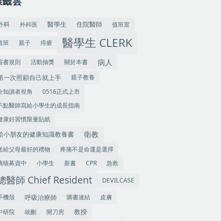
標籤雲
外科
住院醫師
外科医
值班室
醫學生
醫學生 CLERK
值班
親子
痔瘡
病人
簽書規則
活動抽獎
關於本書
第一次照顧自己就上手
親子教養
全知讀者視角
0516正式上市
不點醫師寫給小學生的成長指南
健康好習慣限量貼紙
衛教
給小朋友的健康知識教養書
送給父母最好的禮物
疼痛不是命運是選擇
嘖嘖募資中
小學生
新書
CPR
急救
總醫師 Chief Resident
DEVILCASE
手機殼
呼吸治療師
購書連結
皮膚
教授
中研院
統刪
開刀房