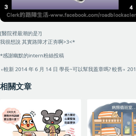
[醫院裡最潮的是?]
我很想說 其實路障才正夯啊>3<*
*感謝幽默的intern粉絲投稿
較新
2014 年 6 月 14 日
學長~可以幫我蓋章嗎?
較舊
201
相關文章