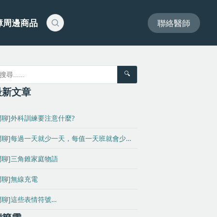
障周邊商品
聯絡醫師
🔍
最新文章
閒聊]外科訓練要注意什麼?
閒聊]每過一天就少一天，每值一天班就會少…
閒聊]三角錐家庭物語
閒聊]無線充電
閒聊]這些表情符號…