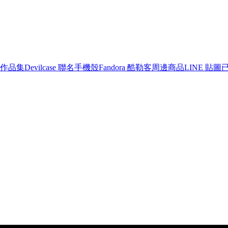
作品集
Devilcase 聯名手機殼
Fandora 酷勒客周邊商品
LINE 貼圖