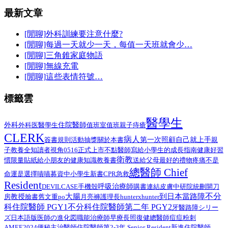
最新文章
[閒聊]外科訓練要注意什麼?
[閒聊]每過一天就少一天，每值一天班就會少…
[閒聊]三角錐家庭物語
[閒聊]無線充電
[閒聊]這些表情符號…
標籤雲
醫學生
外科
醫學生
住院醫師
外科医
值班室
值班
親子
痔瘡
CLERK
病人
第一次照顧自己就上手
簽書規則
活動抽獎
關於本書
親
子教養
全知讀者視角
0516正式上市
不點醫師寫給小學生的成長指南
健康好習
衛教
給小朋友的健康知識教養書
慣限量貼紙
送給父母最好的禮物
疼痛不是
總醫師 Chief
命運是選擇
嘖嘖募資中
小學生
新書
CPR
急救
Resident
呼吸治療師
DEVILCASE
手機殼
購書連結
皮膚
中研院
統刪
開刀
不分
大腸
到日本當路障
教授
臉書舊文重po
月亮褲
房
護理長
hunterxhunter
科住院醫師 PGY1
不分科住院醫師第二年 PGY2
路障シリー
牙醫
ズ日本語版
總醫師
医師の進化図
職能治療師
早療
長照
復健
痘痘粉刺
AMEE2024
住院醫師第2-3年 Senior Resident
新進住院醫師
便秘
主治醫師