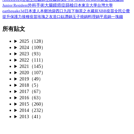
外科手術
Junior Resident
大腸鏡
癌症篩檢
日本
東京大學
台灣大學
earthquake3d
日本達人
本鄉
池袋西口
九段下
御茶之水
藏前
XBB疫苗
全民公費
接種疫苗
提升保護力
玫瑰之友
造口
鈦讚鍋
玉子燒鍋
料理鍋
平底鍋
一塊錢
所有貼文
2025（128）
2024（109）
2023（93）
2022（111）
2021（145）
2020（107）
2019（49）
2018（5）
2017（67）
2016（63）
2015（260）
2014（232）
2013（41）