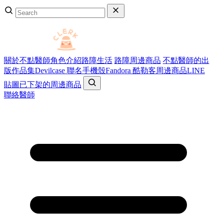
關於不點醫師
角色介紹
路障生活
路障周邊商品
不點醫師的出
版作品集
Devilcase 聯名手機殼
Fandora 酷勒客周邊商品
LINE
貼圖
已下架的周邊商品
聯絡醫師