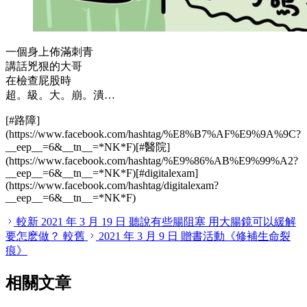
一個身上佈滿刺青
講話兇狠的大哥
在檢查屁股時
超。級。大。崩。潰…
[#路障]
(https://www.facebook.com/hashtag/%E8%B7%AF%E9%9A%9C?
__
eep
__
=6&
__
tn
__
=
*
NK
*
F)[#醫院]
(https://www.facebook.com/hashtag/%E9%86%AB%E9%99%A2?
__
eep
__
=6&
__
tn
__
=
*
NK
*
F)[#digitalexam]
(https://www.facebook.com/hashtag/digitalexam?
__
eep
__
=6&
__
tn
__
=
*
NK
*
F)
較新
2021 年 3 月 19 日
聽說有些腸阻塞 用大腸鏡可以緩解
要怎麽做？
較舊
2021 年 3 月 9 日
贈書活動《修補生命裂
痕》
相關文章