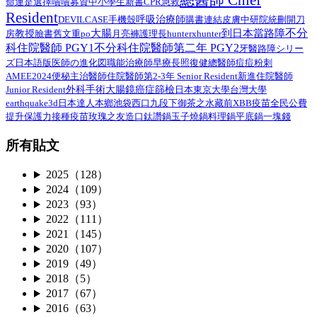
命運是選擇
嘖嘖募資中
小學生
新書
CPR
急救
Resident
呼吸治療師
DEVILCASE
手機殼
購書連結
皮膚
中研院
統刪
開刀
不分
大腸
到日本當路障
教授
臉書舊文重po
月亮褲
房
護理長
hunterxhunter
科住院醫師 PGY1
不分科住院醫師第二年 PGY2
路障シリー
牙醫
ズ日本語版
總醫師
医師の進化図
職能治療師
早療
長照
復健
痘痘粉刺
AMEE2024
住院醫師第2-3年 Senior Resident
新進住院醫師
便秘
主治醫師
外科手術
Junior Resident
大腸鏡
癌症篩檢
日本
東京大學
台灣大學
earthquake3d
日本達人
本鄉
池袋西口
九段下
御茶之水
藏前
XBB疫苗
全民公費
接種疫苗
提升保護力
玫瑰之友
造口
鈦讚鍋
玉子燒鍋
料理鍋
平底鍋
一塊錢
所有貼文
2025（128）
2024（109）
2023（93）
2022（111）
2021（145）
2020（107）
2019（49）
2018（5）
2017（67）
2016（63）