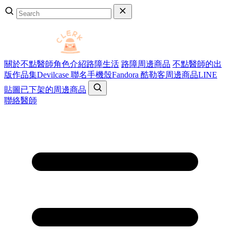
關於不點醫師
角色介紹
路障生活
路障周邊商品
不點醫師的出
版作品集
Devilcase 聯名手機殼
Fandora 酷勒客周邊商品
LINE
貼圖
已下架的周邊商品
聯絡醫師