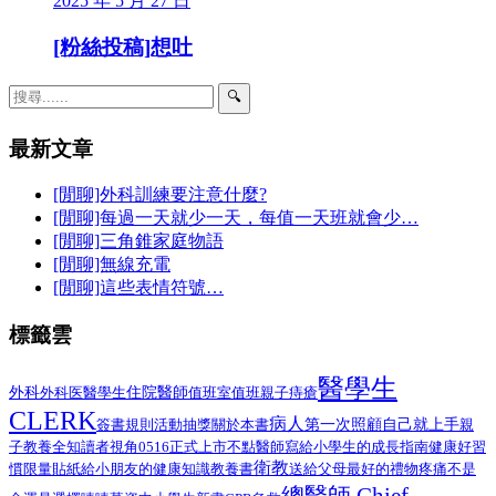
2025 年 5 月 27 日
[粉絲投稿]想吐
🔍
最新文章
[閒聊]外科訓練要注意什麼?
[閒聊]每過一天就少一天，每值一天班就會少…
[閒聊]三角錐家庭物語
[閒聊]無線充電
[閒聊]這些表情符號…
標籤雲
醫學生
外科
醫學生
住院醫師
外科医
值班室
值班
親子
痔瘡
CLERK
病人
第一次照顧自己就上手
簽書規則
活動抽獎
關於本書
親
子教養
全知讀者視角
0516正式上市
不點醫師寫給小學生的成長指南
健康好習
衛教
給小朋友的健康知識教養書
慣限量貼紙
送給父母最好的禮物
疼痛不是
總醫師 Chief