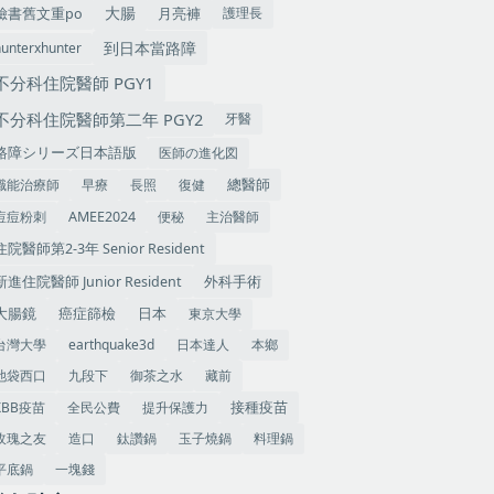
大腸
護理長
臉書舊文重po
月亮褲
到日本當路障
hunterxhunter
不分科住院醫師 PGY1
不分科住院醫師第二年 PGY2
牙醫
医師の進化図
路障シリーズ日本語版
職能治療師
早療
長照
復健
總醫師
痘痘粉刺
便秘
主治醫師
AMEE2024
住院醫師第2-3年 Senior Resident
外科手術
新進住院醫師 Junior Resident
大腸鏡
癌症篩檢
東京大學
日本
台灣大學
earthquake3d
日本達人
本鄉
池袋西口
九段下
御茶之水
藏前
XBB疫苗
全民公費
提升保護力
接種疫苗
玫瑰之友
造口
鈦讚鍋
玉子燒鍋
料理鍋
平底鍋
一塊錢