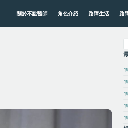
關於不點醫師
角色介紹
路障生活
路
[
[
[
[
[