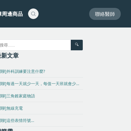
障周邊商品
聯絡醫師
🔍
最新文章
閒聊]外科訓練要注意什麼?
閒聊]每過一天就少一天，每值一天班就會少…
閒聊]三角錐家庭物語
閒聊]無線充電
閒聊]這些表情符號…