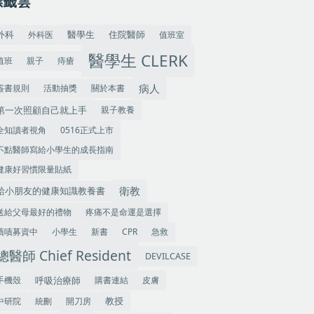
標籤雲
外科
住院醫師
外科医
值班室
醫學生
醫學生 CLERK
值班
親子
痔瘡
病人
簽書規則
活動抽獎
關於本書
第一次照顧自己就上手
親子教養
全知讀者視角
0516正式上市
不點醫師寫給小學生的成長指南
健康好習慣限量貼紙
衛教
給小朋友的健康知識教養書
送給父母最好的禮物
疼痛不是命運是選擇
嘖嘖募資中
小學生
新書
CPR
急救
總醫師 Chief Resident
DEVILCASE
手機殼
呼吸治療師
購書連結
皮膚
教授
中研院
統刪
開刀房