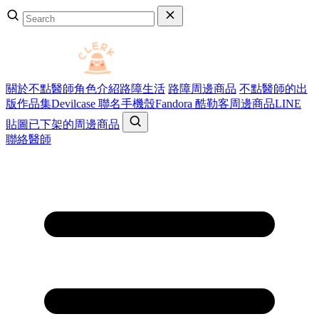
關於不點醫師
角色介紹
路障生活
路障周邊商品
不點醫師的出
版作品集
Devilcase 聯名手機殼
Fandora 酷勒客周邊商品
LINE
貼圖
已下架的周邊商品
聯絡醫師