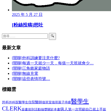
2025 年 5 月 27 日
[粉絲投稿]想吐
🔍
最新文章
[閒聊]外科訓練要注意什麼?
[閒聊]每過一天就少一天，每值一天班就會少…
[閒聊]三角錐家庭物語
[閒聊]無線充電
[閒聊]這些表情符號…
標籤雲
醫學生
外科
醫學生
住院醫師
外科医
值班室
值班
親子
痔瘡
CLERK
病人
第一次照顧自己就上手
簽書規則
活動抽獎
關於本書
親