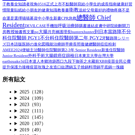
子教養
全知讀者視角
0516正式上市
不點醫師寫給小學生的成長指南
健康好習
衛教
給小朋友的健康知識教養書
慣限量貼紙
送給父母最好的禮物
疼痛不是
總醫師 Chief
命運是選擇
嘖嘖募資中
小學生
新書
CPR
急救
Resident
呼吸治療師
DEVILCASE
手機殼
購書連結
皮膚
中研院
統刪
開刀
不分
大腸
到日本當路障
教授
臉書舊文重po
月亮褲
房
護理長
hunterxhunter
科住院醫師 PGY1
不分科住院醫師第二年 PGY2
路障シリー
牙醫
ズ日本語版
總醫師
医師の進化図
職能治療師
早療
長照
復健
痘痘粉刺
AMEE2024
住院醫師第2-3年 Senior Resident
新進住院醫師
便秘
主治醫師
外科手術
Junior Resident
大腸鏡
癌症篩檢
日本
東京大學
台灣大學
earthquake3d
日本達人
本鄉
池袋西口
九段下
御茶之水
藏前
XBB疫苗
全民公費
接種疫苗
提升保護力
玫瑰之友
造口
鈦讚鍋
玉子燒鍋
料理鍋
平底鍋
一塊錢
所有貼文
2025（128）
2024（109）
2023（93）
2022（111）
2021（145）
2020（107）
2019（49）