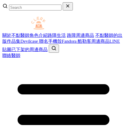
關於不點醫師
角色介紹
路障生活
路障周邊商品
不點醫師的出
版作品集
Devilcase 聯名手機殼
Fandora 酷勒客周邊商品
LINE
貼圖
已下架的周邊商品
聯絡醫師