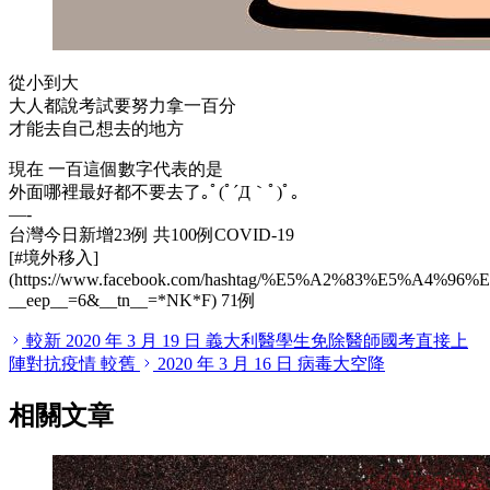
從小到大
大人都說考試要努力拿一百分
才能去自己想去的地方
現在 一百這個數字代表的是
外面哪裡最好都不要去了｡ﾟ(ﾟ´Д｀ﾟ)ﾟ｡
—-
台灣今日新增23例 共100例COVID-19
[#境外移入]
(https://www.facebook.com/hashtag/%E5%A2%83%E5%A4%
__
eep
__
=6&
__
tn
__
=
*
NK
*
F) 71例
較新
2020 年 3 月 19 日
義大利醫學生免除醫師國考直接上
陣對抗疫情
較舊
2020 年 3 月 16 日
病毒大空降
相關文章