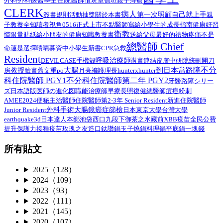
外科
醫學生
住院醫師
外科医
值班室
值班
親子
痔瘡
CLERK
病人
第一次照顧自己就上手
簽書規則
活動抽獎
關於本書
親
子教養
全知讀者視角
0516正式上市
不點醫師寫給小學生的成長指南
健康好習
衛教
給小朋友的健康知識教養書
慣限量貼紙
送給父母最好的禮物
疼痛不是
總醫師 Chief
命運是選擇
嘖嘖募資中
小學生
新書
CPR
急救
Resident
呼吸治療師
DEVILCASE
手機殼
購書連結
皮膚
中研院
統刪
開刀
不分
大腸
到日本當路障
教授
臉書舊文重po
月亮褲
房
護理長
hunterxhunter
科住院醫師 PGY1
不分科住院醫師第二年 PGY2
路障シリー
牙醫
ズ日本語版
總醫師
医師の進化図
職能治療師
早療
長照
復健
痘痘粉刺
AMEE2024
住院醫師第2-3年 Senior Resident
新進住院醫師
便秘
主治醫師
外科手術
Junior Resident
大腸鏡
癌症篩檢
日本
東京大學
台灣大學
earthquake3d
日本達人
本鄉
池袋西口
九段下
御茶之水
藏前
XBB疫苗
全民公費
接種疫苗
提升保護力
玫瑰之友
造口
鈦讚鍋
玉子燒鍋
料理鍋
平底鍋
一塊錢
所有貼文
2025（128）
2024（109）
2023（93）
2022（111）
2021（145）
2020（107）