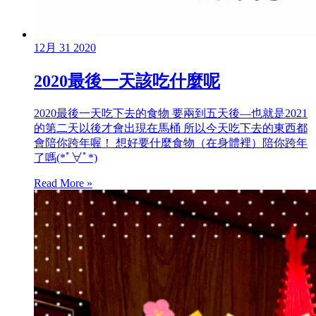
12月
31
2020
2020最後一天該吃什麼呢
2020最後一天吃下去的食物 要兩到五天後—也就是2021
的第二天以後才會出現在馬桶 所以今天吃下去的東西都
會陪你跨年喔！ 想好要什麼食物（在身體裡）陪你跨年
了嗎(*ﾟ∀ﾟ*)
Read More »