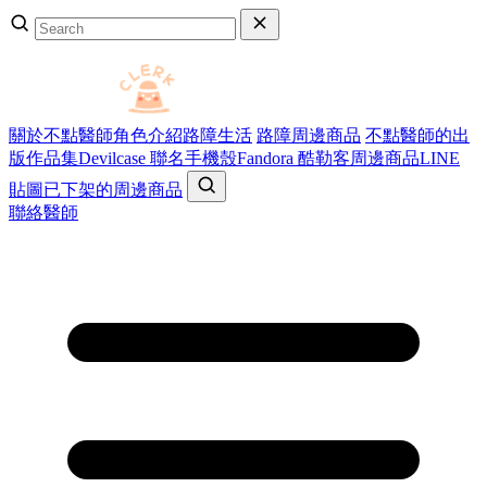
關於不點醫師
角色介紹
路障生活
路障周邊商品
不點醫師的出
版作品集
Devilcase 聯名手機殼
Fandora 酷勒客周邊商品
LINE
貼圖
已下架的周邊商品
聯絡醫師