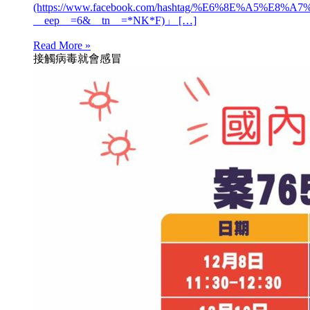
(https://www.facebook.com/hashtag/%E6%8E%A5
__eep__=6&__tn__=*NK*F)」 […]
Read More »
接觸病毒就會感冒