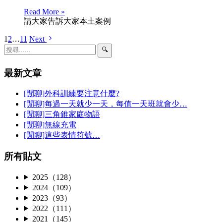
Read More »
請大家告訴大家
本土案例
1
2
…
11
Next
🔍
最新文章
[閒聊]外科訓練要注意什麼?
[閒聊]每過一天就少一天，每值一天班就會少…
[閒聊]三角錐家庭物語
[閒聊]無線充電
[閒聊]這些表情符號…
所有貼文
2025（128）
2024（109）
2023（93）
2022（111）
2021（145）