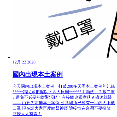
12月
22
2020
國內出現本土案例
今天國內出現本土案例、打破200多天零本土案例的紀錄
*****請民眾把握以下四大原則****** 1.勤洗手 2.戴口罩
3.避免不必要的群聚活動 4.有接觸史跟症狀者儘速就醫
—— 由於先前無本土案例 公共場所已經有一半的人不戴
口罩 現在請大家再度繃緊神經 讓疫情在台灣不要擴散
防疫人人有責！