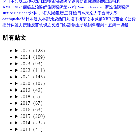
ズ日本語版
總醫師
医師の進化図
職能治療師
早療
長照
復健
痘痘粉刺
AMEE2024
住院醫師第2-3年 Senior Resident
新進住院醫師
便秘
主治醫師
外科手術
Junior Resident
大腸鏡
癌症篩檢
日本
東京大學
台灣大學
earthquake3d
日本達人
本鄉
池袋西口
九段下
御茶之水
藏前
XBB疫苗
全民公費
接種疫苗
提升保護力
玫瑰之友
造口
鈦讚鍋
玉子燒鍋
料理鍋
平底鍋
一塊錢
所有貼文
2025（128）
2024（109）
2023（93）
2022（111）
2021（145）
2020（107）
2019（49）
2018（5）
2017（67）
2016（63）
2015（260）
2014（232）
2013（41）