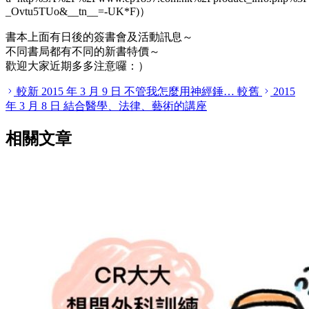
_Ovtu5TUo&
__
tn
__
=-UK*F)）
書本上面有日後的簽書會及活動訊息～
不同書局都有不同的新書特價～
歡迎大家近期多多注意囉：）
較新
2015 年 3 月 9 日
不管我怎麼用神經錘…
較舊
2015
年 3 月 8 日
結合醫學、法律、藝術的講座
相關文章