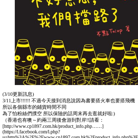
(3/10更新訊息)
3/11上市!!!!!! 不過今天接到消息說因為書要搭火車也要搭飛機
所以各個縣市的鋪貨時間不同
為了怕粉絲們撲空 所以保險的話周末再去逛就好啦:)
（香港也有噢～約兩三周後會游到對岸!!請看：
[http://www.cp1897.com.hk/product_info.php……]
(https://l.facebook.com/l.php?
u=http%3A%2F%2Fwww.cp1897.com.hk%2Fproduct_info.