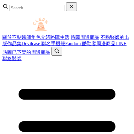
關於不點醫師
角色介紹
路障生活
路障周邊商品
不點醫師的出
版作品集
Devilcase 聯名手機殼
Fandora 酷勒客周邊商品
LINE
貼圖
已下架的周邊商品
聯絡醫師