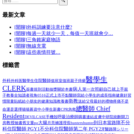
🔍
最新文章
[閒聊]外科訓練要注意什麼?
[閒聊]每過一天就少一天，每值一天班就會少…
[閒聊]三角錐家庭物語
[閒聊]無線充電
[閒聊]這些表情符號…
標籤雲
醫學生
外科
醫學生
住院醫師
外科医
值班室
值班
親子
痔瘡
CLERK
病人
第一次照顧自己就上手
簽書規則
活動抽獎
關於本書
親
子教養
全知讀者視角
0516正式上市
不點醫師寫給小學生的成長指南
健康好習
衛教
給小朋友的健康知識教養書
慣限量貼紙
送給父母最好的禮物
疼痛不是
總醫師 Chief
命運是選擇
嘖嘖募資中
小學生
新書
CPR
急救
Resident
呼吸治療師
DEVILCASE
手機殼
購書連結
皮膚
中研院
統刪
開刀
不分
大腸
到日本當路障
教授
臉書舊文重po
月亮褲
房
護理長
hunterxhunter
科住院醫師 PGY1
不分科住院醫師第二年 PGY2
路障シリー
牙醫