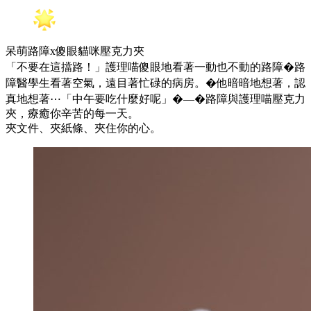
呆萌路障x傻眼貓咪壓克力夾
「不要在這擋路！」護理喵傻眼地看著一動也不動的路障�路
障醫學生看著空氣，遠目著忙碌的病房。�他暗暗地想著，認
真地想著⋯「中午要吃什麼好呢」�—�路障與護理喵壓克力
夾，療癒你辛苦的每一天。
夾文件、夾紙條、夾住你的心。