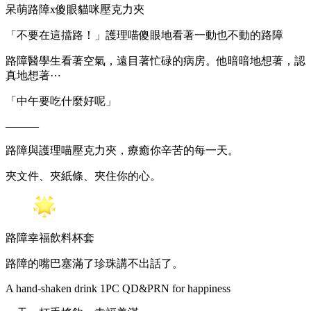
呆萌路障x傻眼貓咪壓克力夾
「不要在這擋路！」護理喵傻眼地看著一動也不動的路障
路障醫學生看著空氣，遠目著忙碌的病房。他暗暗地想著，認
真地想著⋯
「中午要吃什麼好呢」
———
路障與護理喵壓克力夾，療癒你辛苦的每一天。
夾文件、夾紙條、夾住你的心。
路障幸福飲料杯套
路障的嘴巴塞滿了珍珠講不出話了。
A hand-shaken drink 1PC QD&PRN for happiness