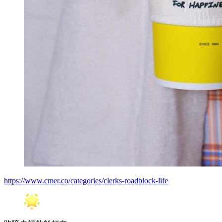
https://www.cmer.co/categories/clerks-roadblock-life