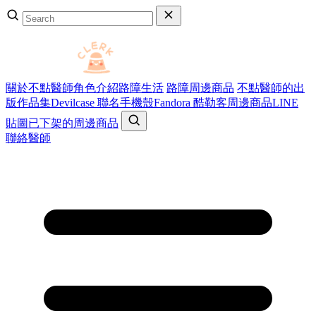
關於不點醫師
角色介紹
路障生活
路障周邊商品
不點醫師的出
版作品集
Devilcase 聯名手機殼
Fandora 酷勒客周邊商品
LINE
貼圖
已下架的周邊商品
聯絡醫師