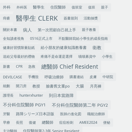
外科
住院醫師
外科医
值班室
值班
親子
醫學生
醫學生 CLERK
痔瘡
簽書規則
活動抽獎
病人
關於本書
第一次照顧自己就上手
親子教養
全知讀者視角
0516正式上市
不點醫師寫給小學生的成長指南
衛教
健康好習慣限量貼紙
給小朋友的健康知識教養書
送給父母最好的禮物
疼痛不是命運是選擇
嘖嘖募資中
小學生
總醫師 Chief Resident
新書
CPR
急救
手機殼
呼吸治療師
購書連結
皮膚
中研院
DEVILCASE
大腸
教授
統刪
開刀房
臉書舊文重po
月亮褲
到日本當路障
護理長
hunterxhunter
不分科住院醫師 PGY1
不分科住院醫師第二年 PGY2
牙醫
医師の進化図
職能治療師
路障シリーズ日本語版
早療
長照
復健
痘痘粉刺
便秘
總醫師
AMEE2024
主治醫師
住院醫師第2-3年 Senior Resident