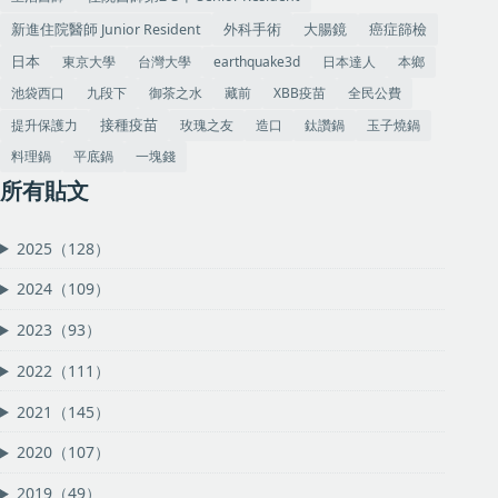
大腸鏡
癌症篩檢
外科手術
新進住院醫師 Junior Resident
東京大學
台灣大學
earthquake3d
日本達人
本鄉
日本
池袋西口
九段下
御茶之水
藏前
XBB疫苗
全民公費
提升保護力
玫瑰之友
造口
鈦讚鍋
玉子燒鍋
接種疫苗
料理鍋
平底鍋
一塊錢
所有貼文
2025（128）
2024（109）
2023（93）
2022（111）
2021（145）
2020（107）
2019（49）