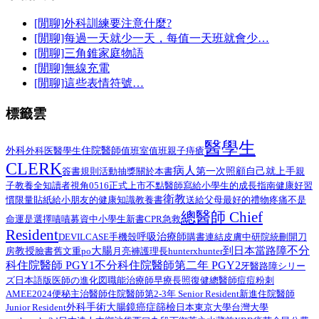
[閒聊]外科訓練要注意什麼?
[閒聊]每過一天就少一天，每值一天班就會少…
[閒聊]三角錐家庭物語
[閒聊]無線充電
[閒聊]這些表情符號…
標籤雲
醫學生
外科
醫學生
住院醫師
外科医
值班室
值班
親子
痔瘡
CLERK
病人
第一次照顧自己就上手
簽書規則
活動抽獎
關於本書
親
子教養
全知讀者視角
0516正式上市
不點醫師寫給小學生的成長指南
健康好習
衛教
給小朋友的健康知識教養書
慣限量貼紙
送給父母最好的禮物
疼痛不是
總醫師 Chief
命運是選擇
嘖嘖募資中
小學生
新書
CPR
急救
Resident
呼吸治療師
DEVILCASE
手機殼
購書連結
皮膚
中研院
統刪
開刀
不分
大腸
到日本當路障
教授
臉書舊文重po
月亮褲
房
護理長
hunterxhunter
科住院醫師 PGY1
不分科住院醫師第二年 PGY2
路障シリー
牙醫
ズ日本語版
總醫師
医師の進化図
職能治療師
早療
長照
復健
痘痘粉刺
AMEE2024
住院醫師第2-3年 Senior Resident
新進住院醫師
便秘
主治醫師
外科手術
Junior Resident
大腸鏡
癌症篩檢
日本
東京大學
台灣大學