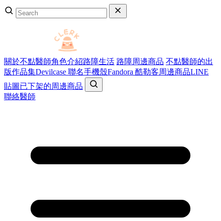
關於不點醫師
角色介紹
路障生活
路障周邊商品
不點醫師的出
版作品集
Devilcase 聯名手機殼
Fandora 酷勒客周邊商品
LINE
貼圖
已下架的周邊商品
聯絡醫師