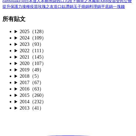
earthquake3d
日本達人
本鄉
池袋西口
九段下
御茶之水
藏前
XBB疫苗
全民公費
接種疫苗
提升保護力
玫瑰之友
造口
鈦讚鍋
玉子燒鍋
料理鍋
平底鍋
一塊錢
所有貼文
2025（128）
2024（109）
2023（93）
2022（111）
2021（145）
2020（107）
2019（49）
2018（5）
2017（67）
2016（63）
2015（260）
2014（232）
2013（41）