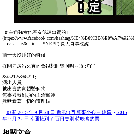
[＃主角強者他室友低調出賣的]
(https://www.facebook.com/hashtag/%E4%B8%BB%E
__
eep
__
=6&
__
tn
__
=
*
NK
*
F) 真人真事改編
前一天沒睡好的時候
在開刀房站久真的會很想睡覺啊啊～!!( ; ﾛ)ﾟﾟ
&#8212;&#8211;
演出人員：
被出賣的實習醫師狗
無辜被敲到頭的主治醫師
默默看著一切的護理貓
較新
2015 年 9 月 28 日
颱風出門 萬事小心～
較舊
2015
年 9 月 22 日
幸運搶到了 百日告別 特映會的票
相關文章