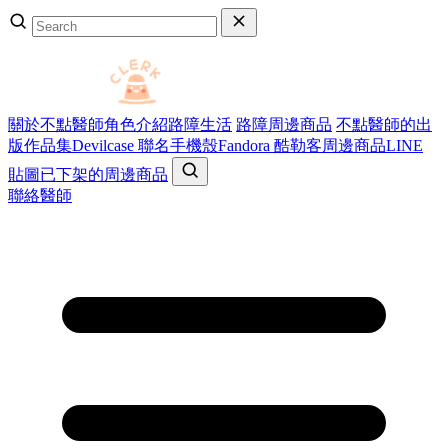
關於不點醫師
角色介紹
路障生活
路障周邊商品
不點醫師的出
版作品集
Devilcase 聯名手機殼
Fandora 酷勒客周邊商品
LINE
貼圖
已下架的周邊商品
聯絡醫師