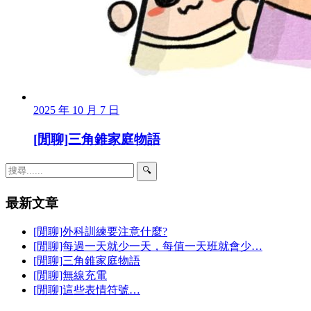
2025 年 10 月 7 日
[閒聊]三角錐家庭物語
🔍
最新文章
[閒聊]外科訓練要注意什麼?
[閒聊]每過一天就少一天，每值一天班就會少…
[閒聊]三角錐家庭物語
[閒聊]無線充電
[閒聊]這些表情符號…