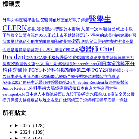
標籤雲
醫學生
外科
醫學生
住院醫師
外科医
值班室
值班
親子
痔瘡
CLERK
病人
第一次照顧自己就上手
簽書規則
活動抽獎
關於本書
親
子教養
全知讀者視角
0516正式上市
不點醫師寫給小學生的成長指南
健康好習
衛教
給小朋友的健康知識教養書
慣限量貼紙
送給父母最好的禮物
疼痛不是
總醫師 Chief
命運是選擇
嘖嘖募資中
小學生
新書
CPR
急救
Resident
呼吸治療師
DEVILCASE
手機殼
購書連結
皮膚
中研院
統刪
開刀
不分
大腸
到日本當路障
教授
臉書舊文重po
月亮褲
房
護理長
hunterxhunter
科住院醫師 PGY1
不分科住院醫師第二年 PGY2
路障シリー
牙醫
ズ日本語版
總醫師
医師の進化図
職能治療師
早療
長照
復健
痘痘粉刺
AMEE2024
住院醫師第2-3年 Senior Resident
新進住院醫師
便秘
主治醫師
外科手術
Junior Resident
大腸鏡
癌症篩檢
日本
東京大學
台灣大學
earthquake3d
日本達人
本鄉
池袋西口
九段下
御茶之水
藏前
XBB疫苗
全民公費
接種疫苗
提升保護力
玫瑰之友
造口
鈦讚鍋
玉子燒鍋
料理鍋
平底鍋
一塊錢
所有貼文
2025（128）
2024（109）
2023（93）