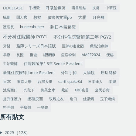
手機殼
呼吸治療師
購書連結
皮膚
中研院
DEVILCASE
大腸
教授
統刪
開刀房
臉書舊文重po
月亮褲
到日本當路障
護理長
hunterxhunter
不分科住院醫師 PGY1
不分科住院醫師第二年 PGY2
牙醫
医師の進化図
職能治療師
路障シリーズ日本語版
早療
長照
復健
痘痘粉刺
便秘
總醫師
AMEE2024
主治醫師
住院醫師第2-3年 Senior Resident
大腸鏡
癌症篩檢
外科手術
新進住院醫師 Junior Resident
東京大學
台灣大學
earthquake3d
日本達人
本鄉
日本
池袋西口
九段下
御茶之水
藏前
XBB疫苗
全民公費
提升保護力
玫瑰之友
造口
鈦讚鍋
玉子燒鍋
接種疫苗
料理鍋
平底鍋
一塊錢
所有貼文
2025（128）