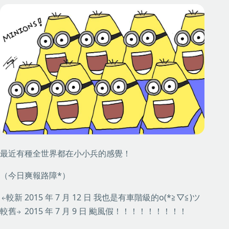
最近有種全世界都在小小兵的感覺！
（今日爽報路障*）
較新
2015 年 7 月 12 日
我也是有車階級的o(*≧▽≦)ツ
較舊
2015 年 7 月 9 日
颱風假！！！！！！！！！