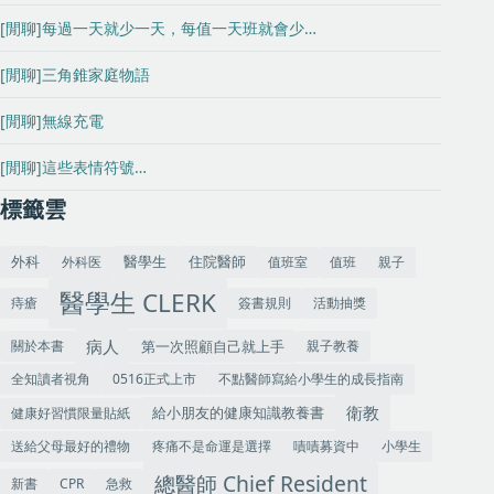
[閒聊]每過一天就少一天，每值一天班就會少…
[閒聊]三角錐家庭物語
[閒聊]無線充電
[閒聊]這些表情符號…
標籤雲
外科
住院醫師
外科医
值班室
值班
親子
醫學生
醫學生 CLERK
痔瘡
簽書規則
活動抽獎
病人
關於本書
第一次照顧自己就上手
親子教養
全知讀者視角
0516正式上市
不點醫師寫給小學生的成長指南
衛教
健康好習慣限量貼紙
給小朋友的健康知識教養書
送給父母最好的禮物
疼痛不是命運是選擇
嘖嘖募資中
小學生
總醫師 Chief Resident
新書
CPR
急救