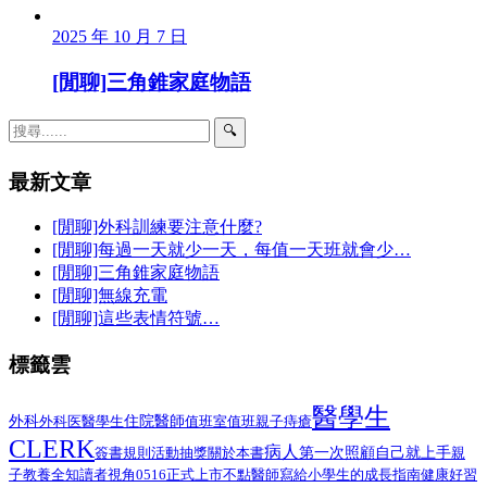
2025 年 10 月 7 日
[閒聊]三角錐家庭物語
🔍
最新文章
[閒聊]外科訓練要注意什麼?
[閒聊]每過一天就少一天，每值一天班就會少…
[閒聊]三角錐家庭物語
[閒聊]無線充電
[閒聊]這些表情符號…
標籤雲
醫學生
外科
醫學生
住院醫師
外科医
值班室
值班
親子
痔瘡
CLERK
病人
第一次照顧自己就上手
簽書規則
活動抽獎
關於本書
親
子教養
全知讀者視角
0516正式上市
不點醫師寫給小學生的成長指南
健康好習