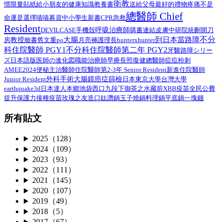
衛教
給小朋友的健康知識教養書
慣限量貼紙
送給父母最好的禮物
疼痛不是
總醫師 Chief
命運是選擇
嘖嘖募資中
小學生
新書
CPR
急救
Resident
呼吸治療師
DEVILCASE
手機殼
購書連結
皮膚
中研院
統刪
開刀
不分
大腸
到日本當路障
教授
臉書舊文重po
月亮褲
房
護理長
hunterxhunter
科住院醫師 PGY1
不分科住院醫師第二年 PGY2
路障シリー
牙醫
ズ日本語版
總醫師
医師の進化図
職能治療師
早療
長照
復健
痘痘粉刺
AMEE2024
住院醫師第2-3年 Senior Resident
新進住院醫師
便秘
主治醫師
外科手術
Junior Resident
大腸鏡
癌症篩檢
日本
東京大學
台灣大學
earthquake3d
日本達人
本鄉
池袋西口
九段下
御茶之水
藏前
XBB疫苗
全民公費
接種疫苗
提升保護力
玫瑰之友
造口
鈦讚鍋
玉子燒鍋
料理鍋
平底鍋
一塊錢
所有貼文
2025（128）
2024（109）
2023（93）
2022（111）
2021（145）
2020（107）
2019（49）
2018（5）
2017（67）