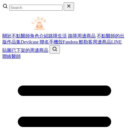
關於不點醫師
角色介紹
路障生活
路障周邊商品
不點醫師的出
版作品集
Devilcase 聯名手機殼
Fandora 酷勒客周邊商品
LINE
貼圖
已下架的周邊商品
聯絡醫師