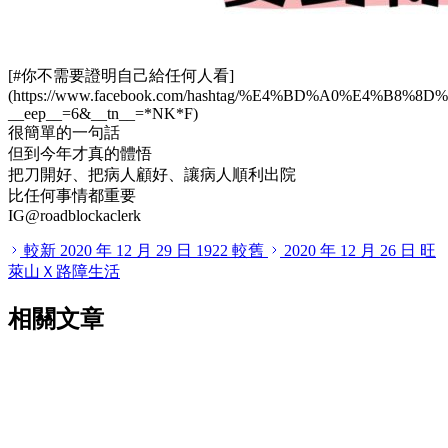
[#你不需要證明自己給任何人看]
(https://www.facebook.com/hashtag/%E4%BD%A0%
__
eep
__
=6&
__
tn
__
=
*
NK
*
F)
很簡單的一句話
但到今年才真的體悟
把刀開好、把病人顧好、讓病人順利出院
比任何事情都重要
IG@roadblockaclerk
較新
2020 年 12 月 29 日
1922
較舊
2020 年 12 月 26 日
旺
萊山Ｘ路障生活
相關文章