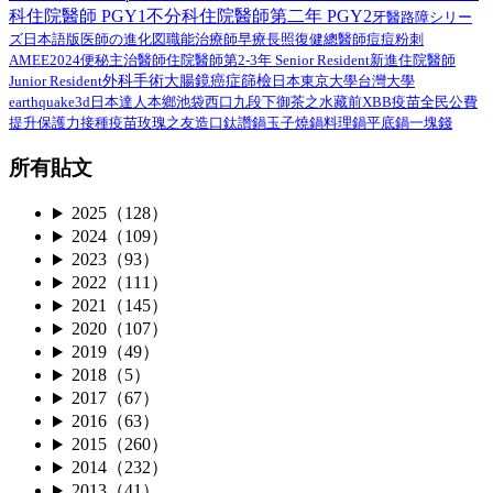
科住院醫師 PGY1
不分科住院醫師第二年 PGY2
路障シリー
牙醫
ズ日本語版
總醫師
医師の進化図
職能治療師
早療
長照
復健
痘痘粉刺
AMEE2024
住院醫師第2-3年 Senior Resident
新進住院醫師
便秘
主治醫師
外科手術
Junior Resident
大腸鏡
癌症篩檢
日本
東京大學
台灣大學
earthquake3d
日本達人
本鄉
池袋西口
九段下
御茶之水
藏前
XBB疫苗
全民公費
接種疫苗
提升保護力
玫瑰之友
造口
鈦讚鍋
玉子燒鍋
料理鍋
平底鍋
一塊錢
所有貼文
2025（128）
2024（109）
2023（93）
2022（111）
2021（145）
2020（107）
2019（49）
2018（5）
2017（67）
2016（63）
2015（260）
2014（232）
2013（41）