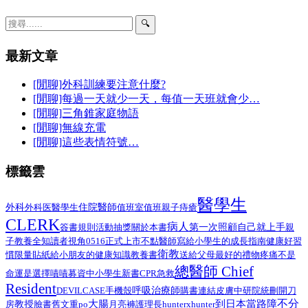
🔍
最新文章
[閒聊]外科訓練要注意什麼?
[閒聊]每過一天就少一天，每值一天班就會少…
[閒聊]三角錐家庭物語
[閒聊]無線充電
[閒聊]這些表情符號…
標籤雲
醫學生
外科
醫學生
住院醫師
外科医
值班室
值班
親子
痔瘡
CLERK
病人
第一次照顧自己就上手
簽書規則
活動抽獎
關於本書
親
子教養
全知讀者視角
0516正式上市
不點醫師寫給小學生的成長指南
健康好習
衛教
給小朋友的健康知識教養書
慣限量貼紙
送給父母最好的禮物
疼痛不是
總醫師 Chief
命運是選擇
嘖嘖募資中
小學生
新書
CPR
急救
Resident
呼吸治療師
DEVILCASE
手機殼
購書連結
皮膚
中研院
統刪
開刀
不分
大腸
到日本當路障
教授
臉書舊文重po
月亮褲
房
護理長
hunterxhunter