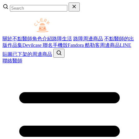
關於不點醫師
角色介紹
路障生活
路障周邊商品
不點醫師的出
版作品集
Devilcase 聯名手機殼
Fandora 酷勒客周邊商品
LINE
貼圖
已下架的周邊商品
聯絡醫師