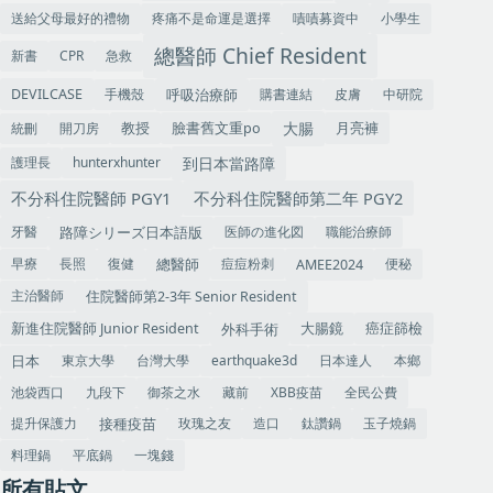
送給父母最好的禮物
疼痛不是命運是選擇
嘖嘖募資中
小學生
總醫師 Chief Resident
新書
CPR
急救
手機殼
呼吸治療師
購書連結
皮膚
中研院
DEVILCASE
大腸
教授
統刪
開刀房
臉書舊文重po
月亮褲
到日本當路障
護理長
hunterxhunter
不分科住院醫師 PGY1
不分科住院醫師第二年 PGY2
牙醫
医師の進化図
職能治療師
路障シリーズ日本語版
早療
長照
復健
痘痘粉刺
便秘
總醫師
AMEE2024
主治醫師
住院醫師第2-3年 Senior Resident
大腸鏡
癌症篩檢
外科手術
新進住院醫師 Junior Resident
東京大學
台灣大學
earthquake3d
日本達人
本鄉
日本
池袋西口
九段下
御茶之水
藏前
XBB疫苗
全民公費
提升保護力
玫瑰之友
造口
鈦讚鍋
玉子燒鍋
接種疫苗
料理鍋
平底鍋
一塊錢
所有貼文