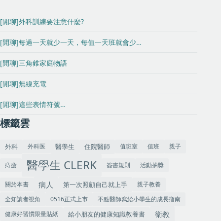
[閒聊]外科訓練要注意什麼?
[閒聊]每過一天就少一天，每值一天班就會少…
[閒聊]三角錐家庭物語
[閒聊]無線充電
[閒聊]這些表情符號…
標籤雲
外科
住院醫師
外科医
值班室
值班
親子
醫學生
醫學生 CLERK
痔瘡
簽書規則
活動抽獎
病人
關於本書
第一次照顧自己就上手
親子教養
全知讀者視角
0516正式上市
不點醫師寫給小學生的成長指南
衛教
健康好習慣限量貼紙
給小朋友的健康知識教養書