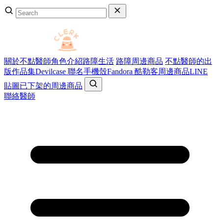
關於不點醫師
角色介紹
路障生活
路障周邊商品
不點醫師的出
版作品集
Devilcase 聯名手機殼
Fandora 酷勒客周邊商品
LINE
貼圖
已下架的周邊商品
聯絡醫師