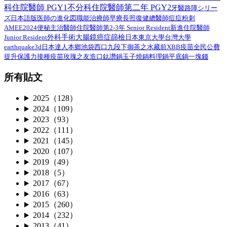
科住院醫師 PGY1
不分科住院醫師第二年 PGY2
路障シリー
牙醫
ズ日本語版
總醫師
医師の進化図
職能治療師
早療
長照
復健
痘痘粉刺
AMEE2024
住院醫師第2-3年 Senior Resident
新進住院醫師
便秘
主治醫師
外科手術
Junior Resident
大腸鏡
癌症篩檢
日本
東京大學
台灣大學
earthquake3d
日本達人
本鄉
池袋西口
九段下
御茶之水
藏前
XBB疫苗
全民公費
接種疫苗
提升保護力
玫瑰之友
造口
鈦讚鍋
玉子燒鍋
料理鍋
平底鍋
一塊錢
所有貼文
2025（128）
2024（109）
2023（93）
2022（111）
2021（145）
2020（107）
2019（49）
2018（5）
2017（67）
2016（63）
2015（260）
2014（232）
2013（41）