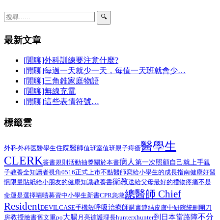
🔍
最新文章
[閒聊]外科訓練要注意什麼?
[閒聊]每過一天就少一天，每值一天班就會少…
[閒聊]三角錐家庭物語
[閒聊]無線充電
[閒聊]這些表情符號…
標籤雲
醫學生
外科
醫學生
住院醫師
外科医
值班室
值班
親子
痔瘡
CLERK
病人
第一次照顧自己就上手
簽書規則
活動抽獎
關於本書
親
子教養
全知讀者視角
0516正式上市
不點醫師寫給小學生的成長指南
健康好習
衛教
給小朋友的健康知識教養書
慣限量貼紙
送給父母最好的禮物
疼痛不是
總醫師 Chief
命運是選擇
嘖嘖募資中
小學生
新書
CPR
急救
Resident
呼吸治療師
DEVILCASE
手機殼
購書連結
皮膚
中研院
統刪
開刀
不分
大腸
到日本當路障
教授
臉書舊文重po
月亮褲
房
護理長
hunterxhunter