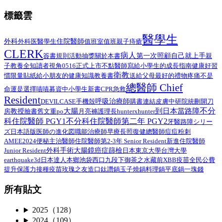
標籤雲
醫學生
外科
醫學生
住院醫師
外科医
值班室
值班
親子
痔瘡
CLERK
病人
第一次照顧自己就上手
簽書規則
活動抽獎
關於本書
親
子教養
全知讀者視角
0516正式上市
不點醫師寫給小學生的成長指南
健康好習
衛教
給小朋友的健康知識教養書
慣限量貼紙
送給父母最好的禮物
疼痛不是
總醫師 Chief
命運是選擇
嘖嘖募資中
小學生
新書
CPR
急救
Resident
呼吸治療師
DEVILCASE
手機殼
購書連結
皮膚
中研院
統刪
開刀
不分
大腸
到日本當路障
教授
臉書舊文重po
月亮褲
房
護理長
hunterxhunter
科住院醫師 PGY1
不分科住院醫師第二年 PGY2
路障シリー
牙醫
ズ日本語版
總醫師
医師の進化図
職能治療師
早療
長照
復健
痘痘粉刺
AMEE2024
住院醫師第2-3年 Senior Resident
新進住院醫師
便秘
主治醫師
外科手術
Junior Resident
大腸鏡
癌症篩檢
日本
東京大學
台灣大學
earthquake3d
日本達人
本鄉
池袋西口
九段下
御茶之水
藏前
XBB疫苗
全民公費
接種疫苗
提升保護力
玫瑰之友
造口
鈦讚鍋
玉子燒鍋
料理鍋
平底鍋
一塊錢
所有貼文
2025（128）
2024（109）