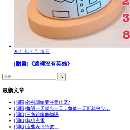
2021 年 7 月 26 日
[贈書]《這裡沒有英雄》
🔍
最新文章
[閒聊]外科訓練要注意什麼?
[閒聊]每過一天就少一天，每值一天班就會少…
[閒聊]三角錐家庭物語
[閒聊]無線充電
[閒聊]這些表情符號…