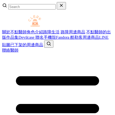
關於不點醫師
角色介紹
路障生活
路障周邊商品
不點醫師的出
版作品集
Devilcase 聯名手機殼
Fandora 酷勒客周邊商品
LINE
貼圖
已下架的周邊商品
聯絡醫師