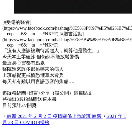
[#受傷的醫者]
(https://www.facebook.com/hashtag/%E5%8F%97%E5%82%
__
eep
__
=6&
__
tn
__
=
*
NK
*
F) [#贈書活動]
(https://www.facebook.com/hashtag/%E8%B4%88%E6%9B%
__
eep
__
=6&
__
tn
__
=
*
NK
*
F)
「沒有人應該被期待當超人，就算他是醫生。」
今天本土零確診 但仍然不能放鬆警惕
最近身心靈都有點累
醫院進來許多部桃轉來的病人
上班感覺更戒慎恐懼草木皆兵
每天都有難以用言語形容的焦慮….
———
追蹤粉絲團+留言+分享（設公開）這篇貼文
將抽出3名粉絲贈送這本書
目前預計2/7開獎
較新
2021 年 2 月 2 日
疫情關係上急診班
較舊
2021 年 1
月 23 日
COVID19採檢