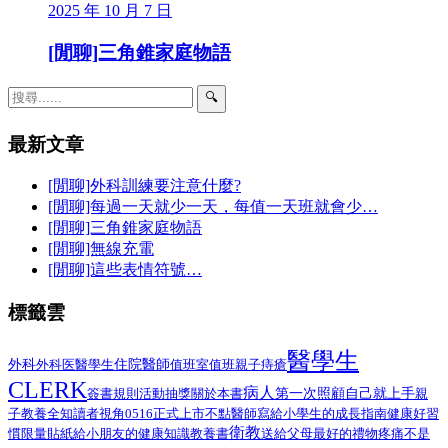
2025 年 10 月 7 日
[閒聊]三角錐家庭物語
🔍
最新文章
[閒聊]外科訓練要注意什麼?
[閒聊]每過一天就少一天，每值一天班就會少…
[閒聊]三角錐家庭物語
[閒聊]無線充電
[閒聊]這些表情符號…
標籤雲
醫學生
外科
醫學生
住院醫師
外科医
值班室
值班
親子
痔瘡
CLERK
病人
第一次照顧自己就上手
簽書規則
活動抽獎
關於本書
親
子教養
全知讀者視角
0516正式上市
不點醫師寫給小學生的成長指南
健康好習
衛教
給小朋友的健康知識教養書
慣限量貼紙
送給父母最好的禮物
疼痛不是