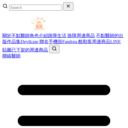
關於不點醫師
角色介紹
路障生活
路障周邊商品
不點醫師的出
版作品集
Devilcase 聯名手機殼
Fandora 酷勒客周邊商品
LINE
貼圖
已下架的周邊商品
聯絡醫師