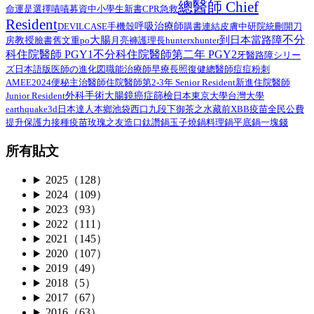
總醫師 Chief
命運是選擇
嘖嘖募資中
小學生
新書
CPR
急救
Resident
呼吸治療師
DEVILCASE
手機殼
購書連結
皮膚
中研院
統刪
開刀
不分
大腸
到日本當路障
教授
臉書舊文重po
月亮褲
房
護理長
hunterxhunter
科住院醫師 PGY1
不分科住院醫師第二年 PGY2
路障シリー
牙醫
ズ日本語版
總醫師
医師の進化図
職能治療師
早療
長照
復健
痘痘粉刺
AMEE2024
住院醫師第2-3年 Senior Resident
新進住院醫師
便秘
主治醫師
外科手術
Junior Resident
大腸鏡
癌症篩檢
日本
東京大學
台灣大學
earthquake3d
日本達人
本鄉
池袋西口
九段下
御茶之水
藏前
XBB疫苗
全民公費
接種疫苗
提升保護力
玫瑰之友
造口
鈦讚鍋
玉子燒鍋
料理鍋
平底鍋
一塊錢
所有貼文
2025（128）
2024（109）
2023（93）
2022（111）
2021（145）
2020（107）
2019（49）
2018（5）
2017（67）
2016（63）