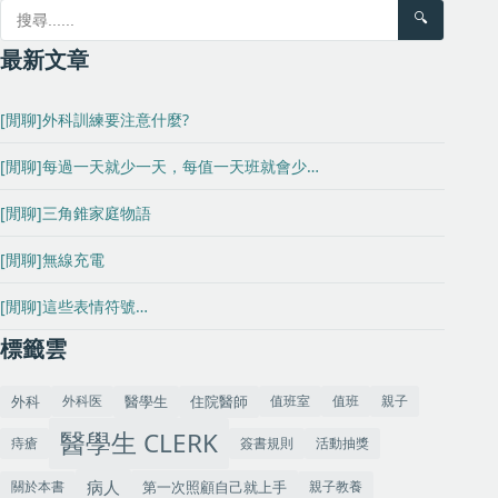
🔍
最新文章
[閒聊]外科訓練要注意什麼?
[閒聊]每過一天就少一天，每值一天班就會少…
[閒聊]三角錐家庭物語
[閒聊]無線充電
[閒聊]這些表情符號…
標籤雲
外科
住院醫師
外科医
值班室
值班
親子
醫學生
醫學生 CLERK
痔瘡
簽書規則
活動抽獎
病人
關於本書
第一次照顧自己就上手
親子教養