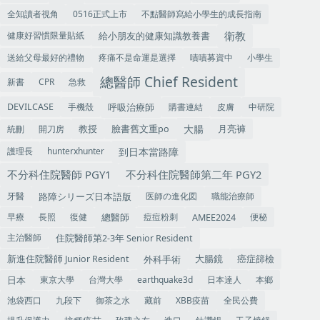
全知讀者視角
0516正式上市
不點醫師寫給小學生的成長指南
衛教
健康好習慣限量貼紙
給小朋友的健康知識教養書
送給父母最好的禮物
疼痛不是命運是選擇
嘖嘖募資中
小學生
總醫師 Chief Resident
新書
CPR
急救
手機殼
呼吸治療師
購書連結
皮膚
中研院
DEVILCASE
大腸
教授
統刪
開刀房
臉書舊文重po
月亮褲
到日本當路障
護理長
hunterxhunter
不分科住院醫師 PGY1
不分科住院醫師第二年 PGY2
牙醫
医師の進化図
職能治療師
路障シリーズ日本語版
早療
長照
復健
痘痘粉刺
便秘
總醫師
AMEE2024
主治醫師
住院醫師第2-3年 Senior Resident
大腸鏡
癌症篩檢
外科手術
新進住院醫師 Junior Resident
東京大學
台灣大學
earthquake3d
日本達人
本鄉
日本
池袋西口
九段下
御茶之水
藏前
XBB疫苗
全民公費