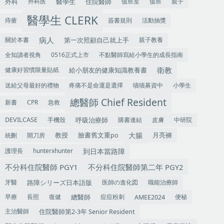
外科
住院醫師
外科医
值班室
值班
親子
醫學生
醫學生 CLERK
痔瘡
簽書規則
活動抽獎
病人
關於本書
第一次照顧自己就上手
親子教養
全知讀者視角
0516正式上市
不點醫師寫給小學生的成長指南
衛教
健康好習慣限量貼紙
給小朋友的健康知識教養書
送給父母最好的禮物
疼痛不是命運是選擇
嘖嘖募資中
小學生
總醫師 Chief Resident
新書
CPR
急救
手機殼
呼吸治療師
購書連結
皮膚
中研院
DEVILCASE
大腸
教授
統刪
開刀房
臉書舊文重po
月亮褲
到日本當路障
護理長
hunterxhunter
不分科住院醫師 PGY1
不分科住院醫師第二年 PGY2
牙醫
医師の進化図
職能治療師
路障シリーズ日本語版
早療
長照
復健
痘痘粉刺
便秘
總醫師
AMEE2024
主治醫師
住院醫師第2-3年 Senior Resident