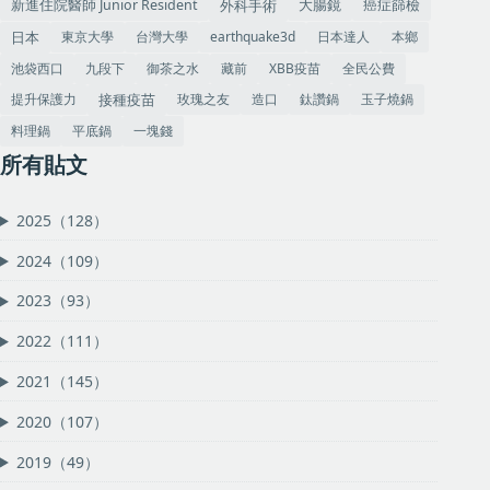
大腸鏡
癌症篩檢
外科手術
新進住院醫師 Junior Resident
東京大學
台灣大學
earthquake3d
日本達人
本鄉
日本
池袋西口
九段下
御茶之水
藏前
XBB疫苗
全民公費
提升保護力
玫瑰之友
造口
鈦讚鍋
玉子燒鍋
接種疫苗
料理鍋
平底鍋
一塊錢
所有貼文
2025（128）
2024（109）
2023（93）
2022（111）
2021（145）
2020（107）
2019（49）