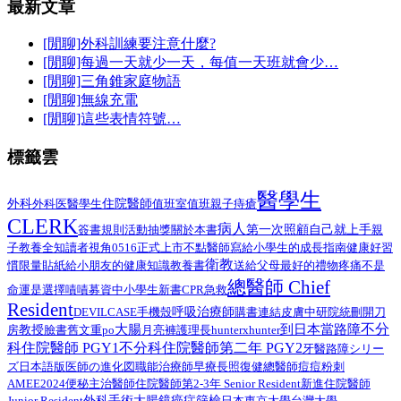
最新文章
[閒聊]外科訓練要注意什麼?
[閒聊]每過一天就少一天，每值一天班就會少…
[閒聊]三角錐家庭物語
[閒聊]無線充電
[閒聊]這些表情符號…
標籤雲
醫學生
外科
醫學生
住院醫師
外科医
值班室
值班
親子
痔瘡
CLERK
病人
第一次照顧自己就上手
簽書規則
活動抽獎
關於本書
親
子教養
全知讀者視角
0516正式上市
不點醫師寫給小學生的成長指南
健康好習
衛教
給小朋友的健康知識教養書
慣限量貼紙
送給父母最好的禮物
疼痛不是
總醫師 Chief
命運是選擇
嘖嘖募資中
小學生
新書
CPR
急救
Resident
呼吸治療師
DEVILCASE
手機殼
購書連結
皮膚
中研院
統刪
開刀
不分
大腸
到日本當路障
教授
臉書舊文重po
月亮褲
房
護理長
hunterxhunter
科住院醫師 PGY1
不分科住院醫師第二年 PGY2
路障シリー
牙醫
ズ日本語版
總醫師
医師の進化図
職能治療師
早療
長照
復健
痘痘粉刺
AMEE2024
住院醫師第2-3年 Senior Resident
新進住院醫師
便秘
主治醫師
外科手術
Junior Resident
大腸鏡
癌症篩檢
日本
東京大學
台灣大學