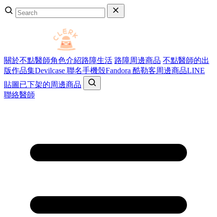
關於不點醫師
角色介紹
路障生活
路障周邊商品
不點醫師的出
版作品集
Devilcase 聯名手機殼
Fandora 酷勒客周邊商品
LINE
貼圖
已下架的周邊商品
聯絡醫師