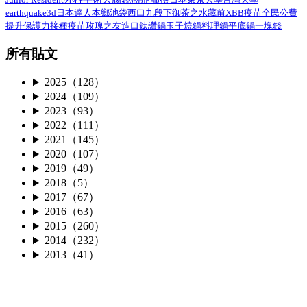
earthquake3d
日本達人
本鄉
池袋西口
九段下
御茶之水
藏前
XBB疫苗
全民公費
接種疫苗
提升保護力
玫瑰之友
造口
鈦讚鍋
玉子燒鍋
料理鍋
平底鍋
一塊錢
所有貼文
2025（128）
2024（109）
2023（93）
2022（111）
2021（145）
2020（107）
2019（49）
2018（5）
2017（67）
2016（63）
2015（260）
2014（232）
2013（41）