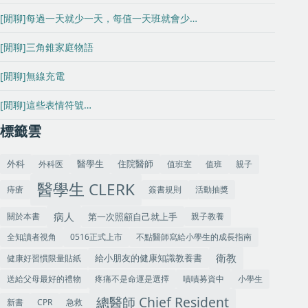
[閒聊]每過一天就少一天，每值一天班就會少…
[閒聊]三角錐家庭物語
[閒聊]無線充電
[閒聊]這些表情符號…
標籤雲
外科
住院醫師
外科医
值班室
值班
親子
醫學生
醫學生 CLERK
痔瘡
簽書規則
活動抽獎
病人
關於本書
第一次照顧自己就上手
親子教養
全知讀者視角
0516正式上市
不點醫師寫給小學生的成長指南
衛教
健康好習慣限量貼紙
給小朋友的健康知識教養書
送給父母最好的禮物
疼痛不是命運是選擇
嘖嘖募資中
小學生
總醫師 Chief Resident
新書
CPR
急救