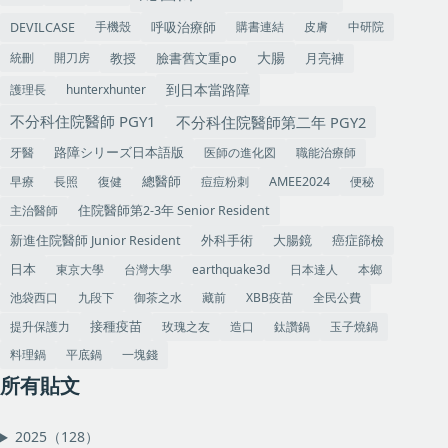
手機殼
呼吸治療師
購書連結
皮膚
中研院
DEVILCASE
大腸
教授
統刪
開刀房
臉書舊文重po
月亮褲
到日本當路障
護理長
hunterxhunter
不分科住院醫師 PGY1
不分科住院醫師第二年 PGY2
牙醫
医師の進化図
職能治療師
路障シリーズ日本語版
早療
長照
復健
痘痘粉刺
便秘
總醫師
AMEE2024
主治醫師
住院醫師第2-3年 Senior Resident
大腸鏡
癌症篩檢
外科手術
新進住院醫師 Junior Resident
東京大學
台灣大學
earthquake3d
日本達人
本鄉
日本
池袋西口
九段下
御茶之水
藏前
XBB疫苗
全民公費
提升保護力
玫瑰之友
造口
鈦讚鍋
玉子燒鍋
接種疫苗
料理鍋
平底鍋
一塊錢
所有貼文
2025（128）