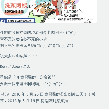
評鑑前各種神奇的現象都會出現啊啊～( ºΔº )
背不完的攻略抄不完的小抄
開不完的總複習會議( ºΔº )( ºΔº )( ºΔº )( ºΔº )
祝大家順利歐趴＊＊＊
&#8212;&#8212;
重點是 今年實習醫師一定會被問
要派一個來坦王啊嗚嗚。･ﾟ･(つд`ﾟ)･ﾟ･
較新
2016 年 5 月 26 日
實習醫師登出倒數四天！！
較
舊
2016 年 5 月 16 日
從路障到應疼狗