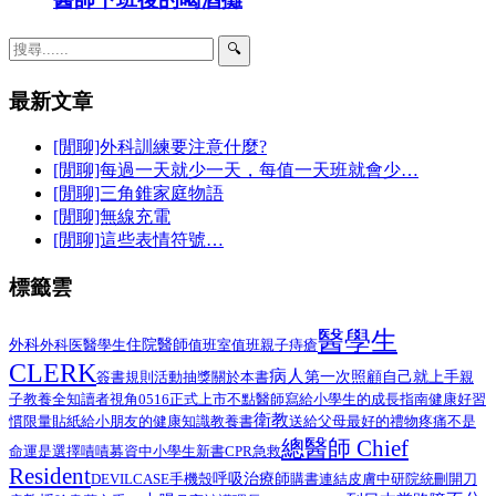
🔍
最新文章
[閒聊]外科訓練要注意什麼?
[閒聊]每過一天就少一天，每值一天班就會少…
[閒聊]三角錐家庭物語
[閒聊]無線充電
[閒聊]這些表情符號…
標籤雲
醫學生
外科
醫學生
住院醫師
外科医
值班室
值班
親子
痔瘡
CLERK
病人
第一次照顧自己就上手
簽書規則
活動抽獎
關於本書
親
子教養
全知讀者視角
0516正式上市
不點醫師寫給小學生的成長指南
健康好習
衛教
給小朋友的健康知識教養書
慣限量貼紙
送給父母最好的禮物
疼痛不是
總醫師 Chief
命運是選擇
嘖嘖募資中
小學生
新書
CPR
急救
Resident
呼吸治療師
DEVILCASE
手機殼
購書連結
皮膚
中研院
統刪
開刀