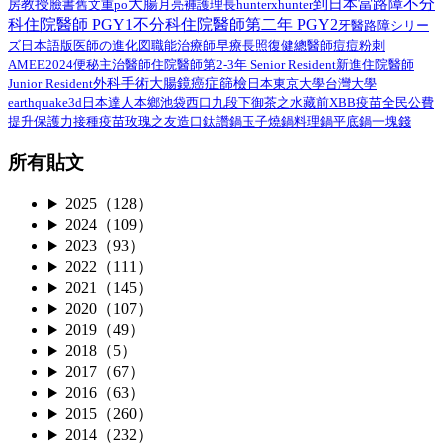
不分
大腸
到日本當路障
教授
臉書舊文重po
月亮褲
房
護理長
hunterxhunter
科住院醫師 PGY1
不分科住院醫師第二年 PGY2
路障シリー
牙醫
ズ日本語版
總醫師
医師の進化図
職能治療師
早療
長照
復健
痘痘粉刺
AMEE2024
住院醫師第2-3年 Senior Resident
新進住院醫師
便秘
主治醫師
外科手術
Junior Resident
大腸鏡
癌症篩檢
日本
東京大學
台灣大學
earthquake3d
日本達人
本鄉
池袋西口
九段下
御茶之水
藏前
XBB疫苗
全民公費
接種疫苗
提升保護力
玫瑰之友
造口
鈦讚鍋
玉子燒鍋
料理鍋
平底鍋
一塊錢
所有貼文
2025（128）
2024（109）
2023（93）
2022（111）
2021（145）
2020（107）
2019（49）
2018（5）
2017（67）
2016（63）
2015（260）
2014（232）