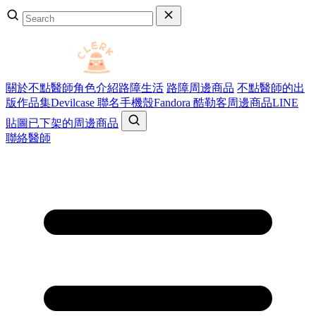
關於不點醫師
角色介紹
路障生活
路障周邊商品
不點醫師的出
版作品集
Devilcase 聯名手機殼
Fandora 酷勒客周邊商品
LINE
貼圖
已下架的周邊商品
聯絡醫師