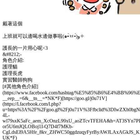
戴著這個
上班就可以邊喝水邊做事啦(๑•̀ㅂ•́)و✧
護長的一片用心呢<3
&#8212;-
角色介紹:
護理貓
護理長虎
實習醫師狗狗
[#其他角色介紹]
(https://www.facebook.com/hashtag/%E5%85%B6%E4%B
__
eep
__
=6&
__
tn
__
=
*
NK
*
F)[https://goo.gl/j0u71V]
(https://l.facebook.com/l.php?
u=https%3A%2F%2Fgoo.gl%2Fj0u71V%3Ffbclid%3DIwZXh0
4L-
wl79sxK5aFc_aem_XcOnzL99xU_aoZTcvTFEHA&h=AT3SYn7
or5U6mJQLOBoj1I-Q7D4f7MKb-
CgLdsEI9A5Hfe_8kv_ZHWC50ggdzuqyFyrByAWJLAxAGkJS_K
UK*F)