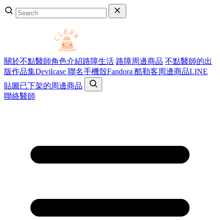
關於不點醫師
角色介紹
路障生活
路障周邊商品
不點醫師的出
版作品集
Devilcase 聯名手機殼
Fandora 酷勒客周邊商品
LINE
貼圖
已下架的周邊商品
聯絡醫師