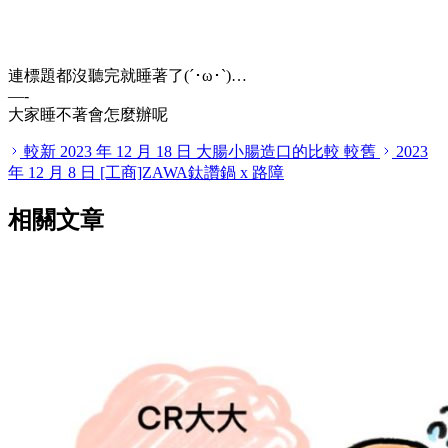
連標題都沒聽完就睡著了(´･ω･`)…
—-
大家睡不著會怎麼辦呢
較新
2023 年 12 月 18 日
大腸小腸造口的比較
較舊
2023
年 12 月 8 日
[工商]ZAWA鈦讚鍋 x 路障
相關文章