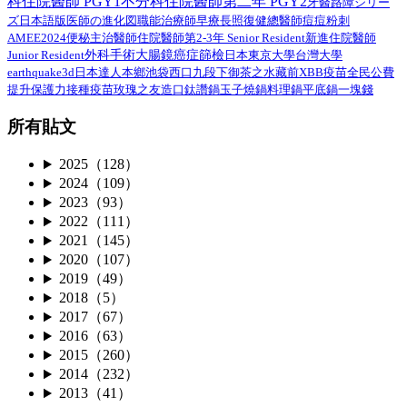
科住院醫師 PGY1
不分科住院醫師第二年 PGY2
路障シリー
牙醫
ズ日本語版
總醫師
医師の進化図
職能治療師
早療
長照
復健
痘痘粉刺
AMEE2024
住院醫師第2-3年 Senior Resident
新進住院醫師
便秘
主治醫師
外科手術
Junior Resident
大腸鏡
癌症篩檢
日本
東京大學
台灣大學
earthquake3d
日本達人
本鄉
池袋西口
九段下
御茶之水
藏前
XBB疫苗
全民公費
接種疫苗
提升保護力
玫瑰之友
造口
鈦讚鍋
玉子燒鍋
料理鍋
平底鍋
一塊錢
所有貼文
2025（128）
2024（109）
2023（93）
2022（111）
2021（145）
2020（107）
2019（49）
2018（5）
2017（67）
2016（63）
2015（260）
2014（232）
2013（41）