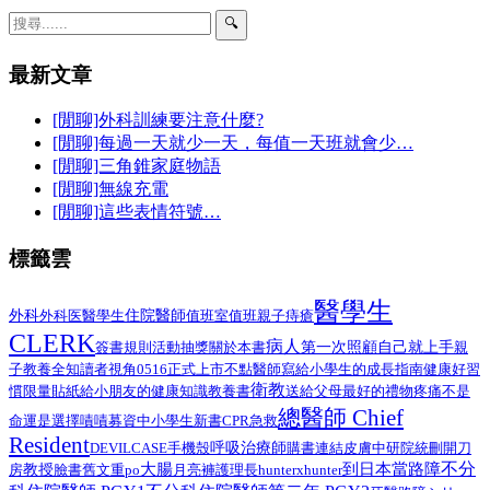
🔍
最新文章
[閒聊]外科訓練要注意什麼?
[閒聊]每過一天就少一天，每值一天班就會少…
[閒聊]三角錐家庭物語
[閒聊]無線充電
[閒聊]這些表情符號…
標籤雲
醫學生
外科
醫學生
住院醫師
外科医
值班室
值班
親子
痔瘡
CLERK
病人
第一次照顧自己就上手
簽書規則
活動抽獎
關於本書
親
子教養
全知讀者視角
0516正式上市
不點醫師寫給小學生的成長指南
健康好習
衛教
給小朋友的健康知識教養書
慣限量貼紙
送給父母最好的禮物
疼痛不是
總醫師 Chief
命運是選擇
嘖嘖募資中
小學生
新書
CPR
急救
Resident
呼吸治療師
DEVILCASE
手機殼
購書連結
皮膚
中研院
統刪
開刀
不分
大腸
到日本當路障
教授
臉書舊文重po
月亮褲
房
護理長
hunterxhunter