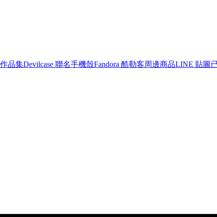
作品集
Devilcase 聯名手機殼
Fandora 酷勒客周邊商品
LINE 貼圖