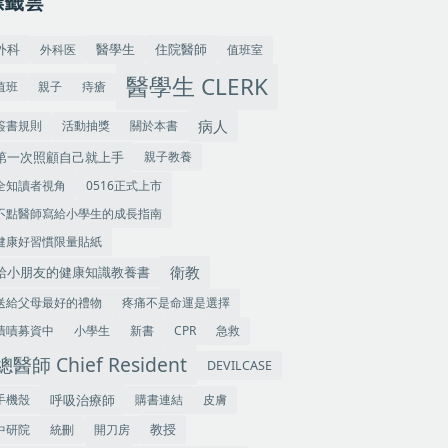
標籤雲
外科
住院醫師
外科医
值班室
醫學生
醫學生 CLERK
值班
親子
痔瘡
病人
簽書規則
活動抽獎
關於本書
第一次照顧自己就上手
親子教養
全知讀者視角
0516正式上市
不點醫師寫給小學生的成長指南
健康好習慣限量貼紙
衛教
給小朋友的健康知識教養書
送給父母最好的禮物
疼痛不是命運是選擇
嘖嘖募資中
小學生
新書
CPR
急救
總醫師 Chief Resident
DEVILCASE
手機殼
呼吸治療師
購書連結
皮膚
教授
中研院
統刪
開刀房