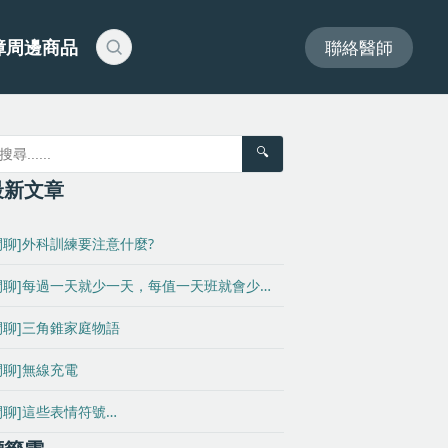
障周邊商品
聯絡醫師
🔍
最新文章
閒聊]外科訓練要注意什麼?
閒聊]每過一天就少一天，每值一天班就會少…
閒聊]三角錐家庭物語
閒聊]無線充電
閒聊]這些表情符號…