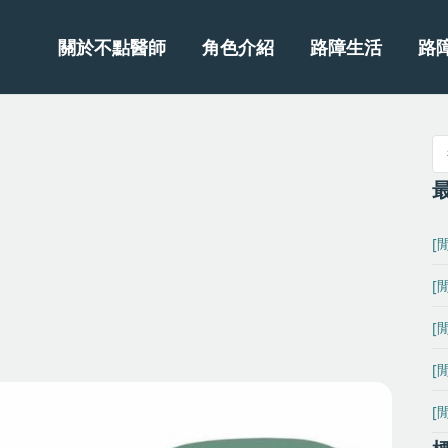
關於不點醫師
角色介紹
路障生活
路
[
[
[
[
[