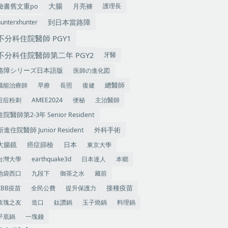
大腸
護理長
臉書舊文重po
月亮褲
到日本當路障
hunterxhunter
不分科住院醫師 PGY1
不分科住院醫師第二年 PGY2
牙醫
医師の進化図
路障シリーズ日本語版
職能治療師
早療
長照
復健
總醫師
痘痘粉刺
便秘
主治醫師
AMEE2024
住院醫師第2-3年 Senior Resident
外科手術
新進住院醫師 Junior Resident
大腸鏡
癌症篩檢
東京大學
日本
台灣大學
earthquake3d
日本達人
本鄉
池袋西口
九段下
御茶之水
藏前
XBB疫苗
全民公費
提升保護力
接種疫苗
玫瑰之友
造口
鈦讚鍋
玉子燒鍋
料理鍋
平底鍋
一塊錢