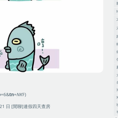
p
=6&
tn
=
NK
F)
 21 日
[閒聊]連假四天查房