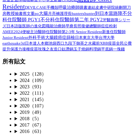
Resident
呼吸治療師
DEVILCASE
手機殼
購書連結
皮膚
中研院
統刪
開刀
不分
大腸
到日本當路障
教授
臉書舊文重po
月亮褲
房
護理長
hunterxhunter
科住院醫師 PGY1
不分科住院醫師第二年 PGY2
路障シリー
牙醫
ズ日本語版
總醫師
医師の進化図
職能治療師
早療
長照
復健
痘痘粉刺
AMEE2024
住院醫師第2-3年 Senior Resident
新進住院醫師
便秘
主治醫師
外科手術
Junior Resident
大腸鏡
癌症篩檢
日本
東京大學
台灣大學
earthquake3d
日本達人
本鄉
池袋西口
九段下
御茶之水
藏前
XBB疫苗
全民公費
接種疫苗
提升保護力
玫瑰之友
造口
鈦讚鍋
玉子燒鍋
料理鍋
平底鍋
一塊錢
所有貼文
2025（128）
2024（109）
2023（93）
2022（111）
2021（145）
2020（107）
2019（49）
2018（5）
2017（67）
2016（63）