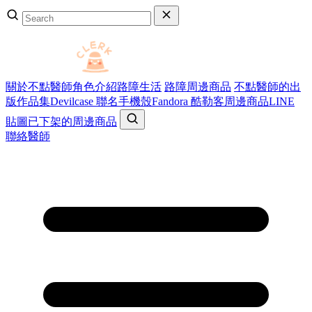
關於不點醫師
角色介紹
路障生活
路障周邊商品
不點醫師的出
版作品集
Devilcase 聯名手機殼
Fandora 酷勒客周邊商品
LINE
貼圖
已下架的周邊商品
聯絡醫師