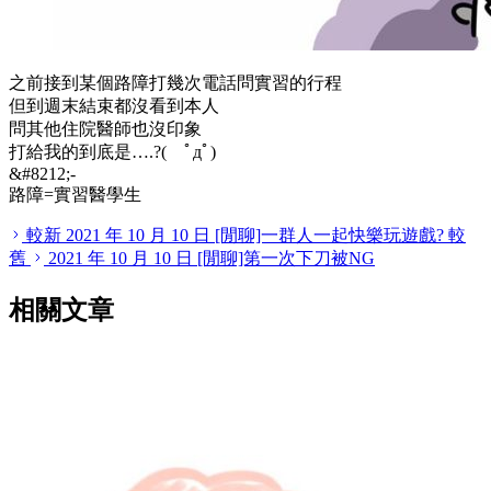
之前接到某個路障打幾次電話問實習的行程
但到週末結束都沒看到本人
問其他住院醫師也沒印象
打給我的到底是….?( ﾟдﾟ)
&#8212;-
路障=實習醫學生
較新
2021 年 10 月 10 日
[閒聊]一群人一起快樂玩遊戲?
較
舊
2021 年 10 月 10 日
[閒聊]第一次下刀被NG
相關文章