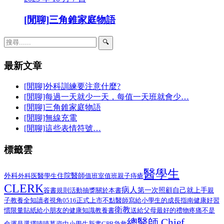
[閒聊]三角錐家庭物語
🔍
最新文章
[閒聊]外科訓練要注意什麼?
[閒聊]每過一天就少一天，每值一天班就會少…
[閒聊]三角錐家庭物語
[閒聊]無線充電
[閒聊]這些表情符號…
標籤雲
醫學生
外科
醫學生
住院醫師
外科医
值班室
值班
親子
痔瘡
CLERK
病人
第一次照顧自己就上手
簽書規則
活動抽獎
關於本書
親
子教養
全知讀者視角
0516正式上市
不點醫師寫給小學生的成長指南
健康好習
衛教
給小朋友的健康知識教養書
慣限量貼紙
送給父母最好的禮物
疼痛不是
總醫師 Chief
命運是選擇
嘖嘖募資中
小學生
新書
CPR
急救