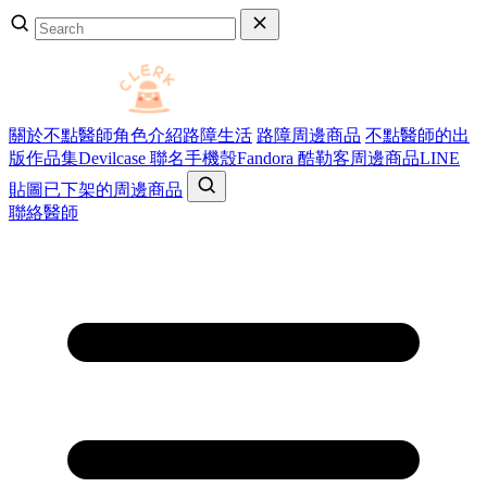
關於不點醫師
角色介紹
路障生活
路障周邊商品
不點醫師的出
版作品集
Devilcase 聯名手機殼
Fandora 酷勒客周邊商品
LINE
貼圖
已下架的周邊商品
聯絡醫師