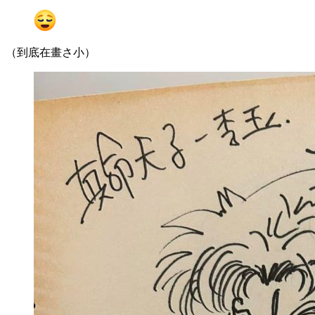
（到底在畫さ小）