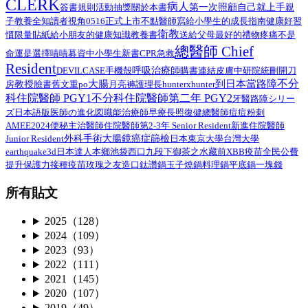
CLERK
病人
第一次照顧自己就上手
簽書規則
活動抽獎
關於本書
親
子教養
全知讀者視角
0516正式上市
不點醫師寫給小學生的成長指南
健康好習
衛教
給小朋友的健康知識教養書
慣限量貼紙
送給父母最好的禮物
疼痛不是
總醫師 Chief
命運是選擇
嘖嘖募資中
小學生
新書
CPR
急救
Resident
呼吸治療師
DEVILCASE
手機殼
購書連結
皮膚
中研院
統刪
開刀
不分
大腸
到日本當路障
教授
臉書舊文重po
月亮褲
房
護理長
hunterxhunter
科住院醫師 PGY1
不分科住院醫師第二年 PGY2
路障シリー
牙醫
ズ日本語版
總醫師
医師の進化図
職能治療師
早療
長照
復健
痘痘粉刺
AMEE2024
住院醫師第2-3年 Senior Resident
新進住院醫師
便秘
主治醫師
外科手術
Junior Resident
大腸鏡
癌症篩檢
日本
東京大學
台灣大學
earthquake3d
日本達人
本鄉
池袋西口
九段下
御茶之水
藏前
XBB疫苗
全民公費
接種疫苗
提升保護力
玫瑰之友
造口
鈦讚鍋
玉子燒鍋
料理鍋
平底鍋
一塊錢
所有貼文
2025（128）
2024（109）
2023（93）
2022（111）
2021（145）
2020（107）
2019（49）