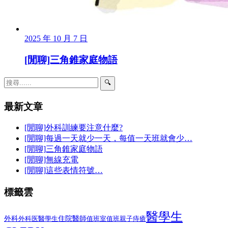
2025 年 10 月 7 日
[閒聊]三角錐家庭物語
🔍
最新文章
[閒聊]外科訓練要注意什麼?
[閒聊]每過一天就少一天，每值一天班就會少…
[閒聊]三角錐家庭物語
[閒聊]無線充電
[閒聊]這些表情符號…
標籤雲
醫學生
外科
醫學生
住院醫師
外科医
值班室
值班
親子
痔瘡