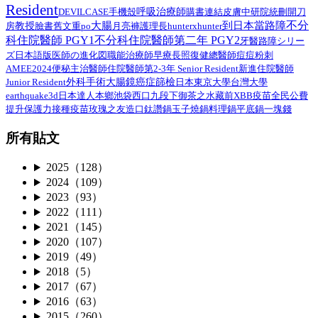
Resident
呼吸治療師
DEVILCASE
手機殼
購書連結
皮膚
中研院
統刪
開刀
不分
大腸
到日本當路障
教授
臉書舊文重po
月亮褲
房
護理長
hunterxhunter
科住院醫師 PGY1
不分科住院醫師第二年 PGY2
路障シリー
牙醫
ズ日本語版
總醫師
医師の進化図
職能治療師
早療
長照
復健
痘痘粉刺
AMEE2024
住院醫師第2-3年 Senior Resident
新進住院醫師
便秘
主治醫師
外科手術
Junior Resident
大腸鏡
癌症篩檢
日本
東京大學
台灣大學
earthquake3d
日本達人
本鄉
池袋西口
九段下
御茶之水
藏前
XBB疫苗
全民公費
接種疫苗
提升保護力
玫瑰之友
造口
鈦讚鍋
玉子燒鍋
料理鍋
平底鍋
一塊錢
所有貼文
2025（128）
2024（109）
2023（93）
2022（111）
2021（145）
2020（107）
2019（49）
2018（5）
2017（67）
2016（63）
2015（260）