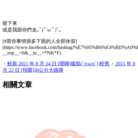
留下來
或是我跟你們走｡ﾟ(ﾟ´ω`ﾟ)ﾟ｡
[#當你事情很多下面的人全部休假]
(https://www.facebook.com/hashtag/%E7%95%B6%E
__
eep
__
=6&
__
tn
__
=
*
NK
*
F)
較新
2021 年 8 月 24 日
[閒聊]腹肌(´⊙ω⊙`)
較舊
2021 年 8
月 22 日
[預購]30公分大路障
相關文章