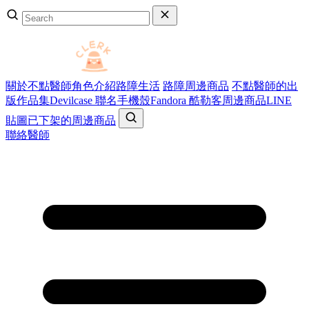
關於不點醫師
角色介紹
路障生活
路障周邊商品
不點醫師的出
版作品集
Devilcase 聯名手機殼
Fandora 酷勒客周邊商品
LINE
貼圖
已下架的周邊商品
聯絡醫師