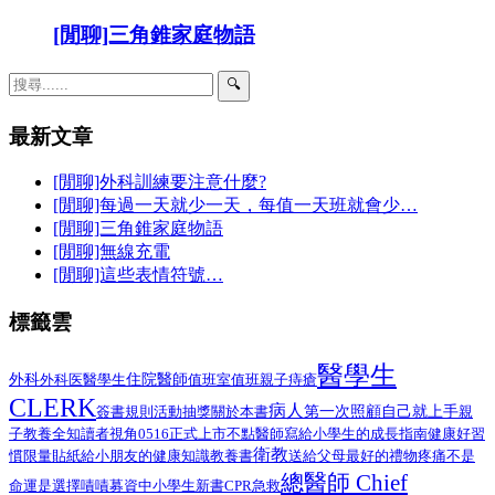
[閒聊]三角錐家庭物語
🔍
最新文章
[閒聊]外科訓練要注意什麼?
[閒聊]每過一天就少一天，每值一天班就會少…
[閒聊]三角錐家庭物語
[閒聊]無線充電
[閒聊]這些表情符號…
標籤雲
醫學生
外科
醫學生
住院醫師
外科医
值班室
值班
親子
痔瘡
CLERK
病人
第一次照顧自己就上手
簽書規則
活動抽獎
關於本書
親
子教養
全知讀者視角
0516正式上市
不點醫師寫給小學生的成長指南
健康好習
衛教
給小朋友的健康知識教養書
慣限量貼紙
送給父母最好的禮物
疼痛不是
總醫師 Chief
命運是選擇
嘖嘖募資中
小學生
新書
CPR
急救